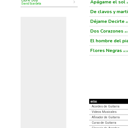
Libre Soy
Apágame el sol
a
David Scarpeta
De clavos y mart
Déjame Decirte
a
Dos Corazones
ac
El hombre del p
Flores Negras
aco
extras
·
Acordes de Guitarra
·
Videos Musicales
·
Afinador de Guitarra
·
Curso de Guitarra