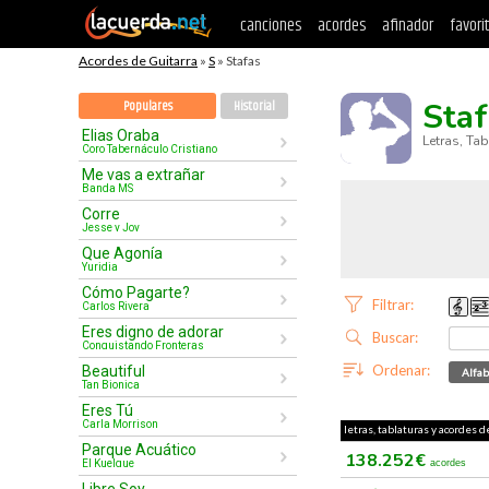
canciones
acordes
afinador
favori
Acordes de Guitarra
»
S
» Stafas
Staf
Populares
Historial
Elias Oraba
Letras, Ta
Coro Tabernáculo Cristiano
Me vas a extrañar
Banda MS
Corre
Jesse y Joy
Que Agonía
Yuridia
Cómo Pagarte?
Filtrar:
Carlos Rivera
Eres digno de adorar
Buscar:
Conquistando Fronteras
Ordenar:
Beautiful
Alfab
Tan Bionica
Eres Tú
Carla Morrison
letras, tablaturas y acordes de
Parque Acuático
138.252€
El Kuelgue
acordes