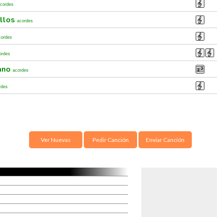
cordes
illos
acordes
cordes
ordes
iano
acordes
rdes
Ver Nuevas
Pedir Canción
Enviar Canción