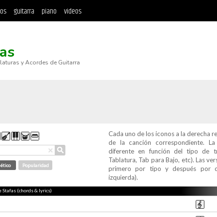
tos
guitarra
piano
videos
as
blaturas y Acordes de Guitarra
Cada uno de los iconos a la derecha r
de la canción correspondiente. L
⚲
×
diferente en función del tipo de t
Tablatura, Tab para Bajo, etc). Las v
ético
Popularidad
primero por tipo y después por c
izquierda).
 Stafas (chords & lyrics)