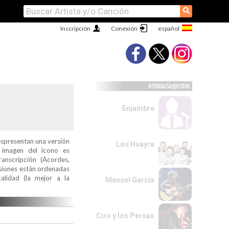
⚲
Inscripción
Conexión
Artistas Sugeridos
Enjambre
espresentan una versión
Los Huayra
a imagen del icono es
ranscripción (Acordes,
ersiones están ordenadas
alidad (la mejor a la
Manuel García
Ciro y los Persas