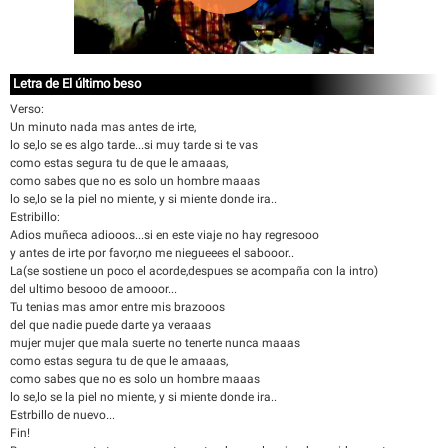
Letra de El último beso
Verso:
Un minuto nada mas antes de irte,
lo se,lo se es algo tarde...si muy tarde si te vas
como estas segura tu de que le amaaas,
como sabes que no es solo un hombre maaas
lo se,lo se la piel no miente, y si miente donde ira..
Estribillo:
Adios muñeca adiooos...si en este viaje no hay regresooo
y antes de irte por favor,no me niegueees el sabooor..
La(se sostiene un poco el acorde,despues se acompaña con la intro)
del ultimo besooo de amooor...
Tu tenias mas amor entre mis brazooos
del que nadie puede darte ya veraaas
mujer mujer que mala suerte no tenerte nunca maaas
como estas segura tu de que le amaaas,
como sabes que no es solo un hombre maaas
lo se,lo se la piel no miente, y si miente donde ira..
Estrbillo de nuevo...
Fin!