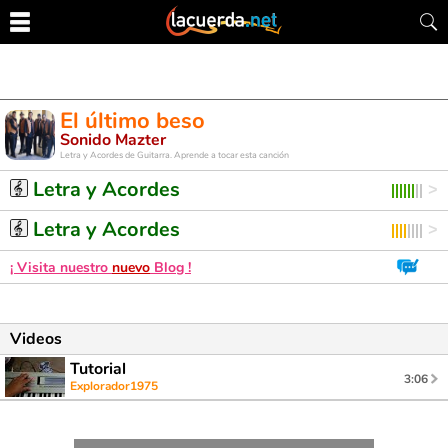
El último beso
Sonido Mazter
Letra y Acordes de Guitarra. Aprende a tocar esta canción
Letra y Acordes
Letra y Acordes
¡ Visita nuestro
nuevo
Blog !
Videos
Tutorial
3:06
Explorador1975