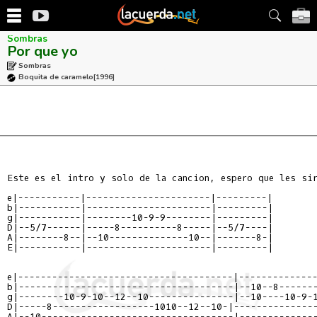
Sombras
Por que yo
Sombras
Boquita de caramelo
[1996]
Este es el intro y solo de la cancion, espero que les sir
e|-----------|----------------------|---------|

b|-----------|----------------------|---------|

g|-----------|--------10-9-9--------|---------|

D|--5/7------|-----8----------8-----|--5/7----|

A|--------8--|--10--------------10--|-------8-|

E|-----------|----------------------|---------|

e|--------------------------------------|--------------
b|--------------------------------------|--10--8-------
g|--------10-9-10--12--10---------------|--10----10-9-1
D|-----8------------------1010--12--10-|---------------
A|--10----------------------------------|--------------