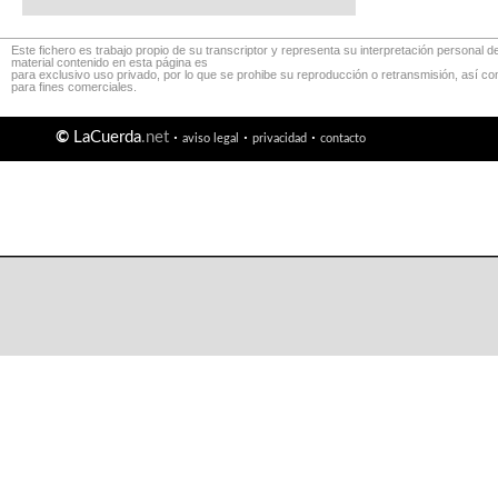
Este fichero es trabajo propio de su transcriptor y representa su interpretación personal de
material contenido en esta página es
para exclusivo uso privado, por lo que se prohibe su reproducción o retransmisión, así c
para fines comerciales.
©
LaCuerda
.net
·
·
·
aviso legal
privacidad
contacto