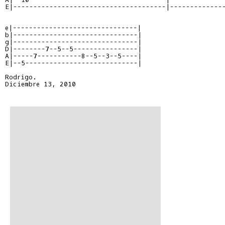
E|--------------------------------------|--------------
e|-------------------------------|

b|-------------------------------|

g|-------------------------------|

D|--------7--5--5----------------|

A|-----7-----------8--5--3--5----|

E|--5----------------------------|

Rodrigo.

Diciembre 13, 2010
