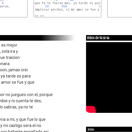
A
que tu te fueras mas, ya tarde es para

DO
REm
SOL7
implorar perdon, si mi amor se fue y que

se yo.

Video de Ya se va
, es mejor
sola ira y
ue traicion
onara.
ion, jamas crei
 ya tarde es para
i amor se fue y que
r no juegues con el, porque
mbie y ni cuenta te des,
lo sabras, ya no te
eria a mi, y que fue lo que
 y mi castigo sera el no
Extras
ia por haberte engañado asi.