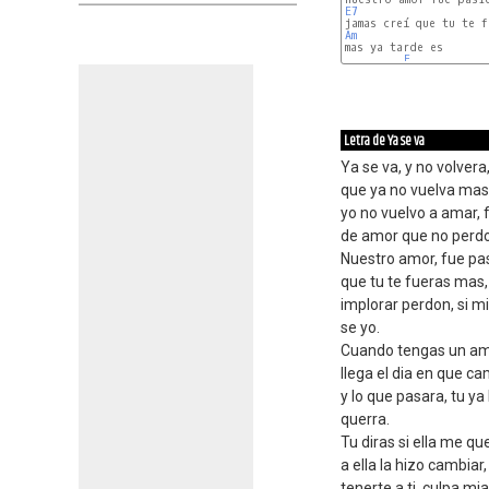
E7
Am
E
Letra de Ya se va
Ya se va, y no volvera
que ya no vuelva mas, 
yo no vuelvo a amar, f
de amor que no perd
Nuestro amor, fue pas
que tu te fueras mas,
implorar perdon, si m
se yo.
Cuando tengas un amo
llega el dia en que ca
y lo que pasara, tu ya 
querra.
Tu diras si ella me qu
a ella la hizo cambiar,
tenerte a ti, culpa m