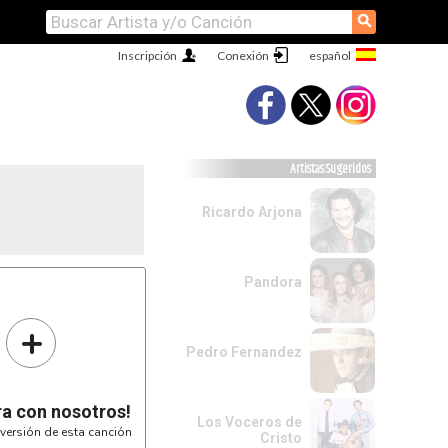
⚲
Inscripción
Conexión
Artistas Sugeridos
Ricardo Arjona
Pandora
+
Pedro Fernandez
ra con nosotros!
Los Voceros de
versión de esta canción
Cristo