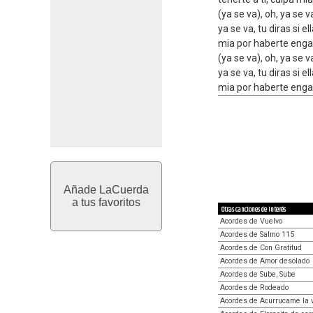
(ya se va), oh, ya se 
ya se va, tu diras si e
mia por haberte enga
(ya se va), oh, ya se 
ya se va, tu diras si e
mia por haberte enga
Añade LaCuerda
a tus favoritos
Otras canciones de interés
Acordes de Vuelvo
Acordes de Salmo 115
Acordes de Con Gratitud
Acordes de Amor desolado
Acordes de Sube, Sube
Acordes de Rodeado
Acordes de Acurrucame la 