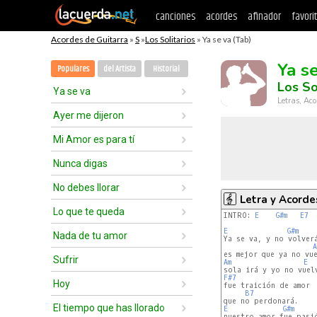
canciones
acordes
afinador
favori
Acordes de Guitarra
»
S
»
Los Solitarios
» Ya se va (Tab)
Ya s
Populares
del Artista
Historial
Los So
Ya se va
Letras, Aco
Ayer me dijeron
Mi Amor es para tí
Nunca digas
No debes llorar
Letra y Acorde
Lo que te queda
INTRO: 
E
G#m
E7
E
G#m
Nada de tu amor
Ya se va, y no volverá
A
Sufrir
Am
E
F#7
Hoy
fue traición de amor

B7
El tiempo que has llorado
E
G#m