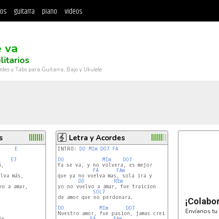
tos
guitarra
piano
videos
e va
litarios
rdes y Tabs para Guitarra, Bajo y Ukulele
s
Letra y Acordes
E
INTRO: 
DO
MIm
DO7
FA
E7
DO
MIm
DO7
,

Ya se va, y no volvera, es mejor

FA
FAm
que ya no vuelva mas, sola ira y 

DO
REm
yo no vuelvo a amar, fue traicion

SOL7
de amor que no perdonara.

¡Colabo
DO
MIm
DO7
Envíanos tu 
Nuestro amor, fue pasion, jamas crei

FA
FAm