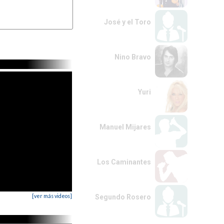
José y el Toro
Nino Bravo
Yuri
Manuel Mijares
Los Caminantes
[ver más videos]
Segundo Rosero