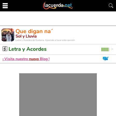
Que digan na´
Sol y Lluvia
Letra y Acordes de Guitarra. Aprende a tocar esta canción
Letra y Acordes
¡ Visita nuestro
nuevo
Blog !