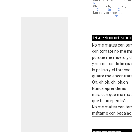
G
D
Bm
E
Nunca aprenderás

Bm
E
Letra de No me mates con t
No me mates con to
con tomate no me m
porque me muero y 
y no me puedo limpia
la policía y el forense
guarro me encontrar
Oh, oh,oh, oh, oh,oh
Nunca aprenderás
mira con qué me mat
que te arrepentirás
No me mates con to
mátame con bacalao