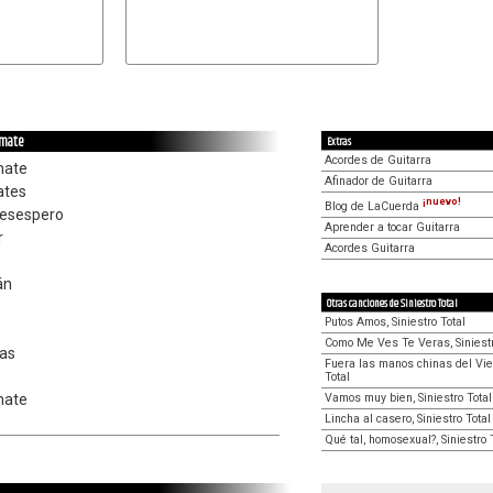
omate
Extras
Acordes de Guitarra
mate
Afinador de Guitarra
ates
¡nuevo!
Blog de LaCuerda
desespero
Aprender a tocar Guitarra
r
Acordes Guitarra
án
Otras canciones de Siniestro Total
Putos Amos, Siniestro Total
Como Me Ves Te Veras, Siniestr
as
Fuera las manos chinas del Viet
Total
Vamos muy bien, Siniestro Total
mate
Lincha al casero, Siniestro Total
Qué tal, homosexual?, Siniestro 