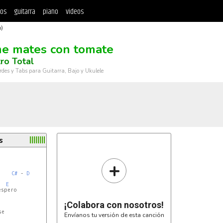
tos
guitarra
piano
videos
b)
e mates con tomate
tro Total
rdes y Tabs para Guitarra, Bajo y Ukulele
s
+
C#
 - 
D
E
spero

¡Colabora con nosotros!
e

Envíanos tu versión de esta canción