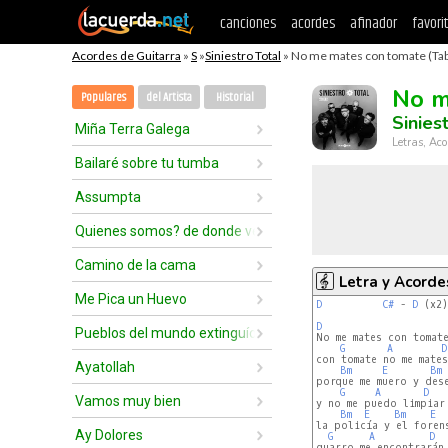
canciones
acordes
afinador
favori
Acordes de Guitarra
»
S
»
Siniestro Total
» No me mates con tomate (Ta
No m
Populares
del Artista
Historial
Sinies
Miña Terra Galega
Letras, Aco
Bailaré sobre tu tumba
Assumpta
Quienes somos? de donde venimos? A donde vamos?
Camino de la cama
Letra y Acorde
Me Pica un Huevo
D
C#
 - 
D
 (x2)

D
Pueblos del mundo extinguíos
G
A
D
con tomate no me mates

Ayatollah
Bm
E
Bm
porque me muero y dese
G
A
D
Vamos muy bien
y no me puedo limpiar

Bm
E
Bm
E
la policía y el forens
Ay Dolores
G
A
D