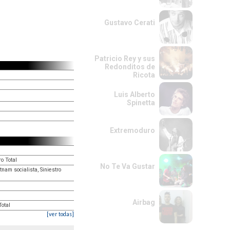
Gustavo Cerati
Patricio Rey y sus
Redonditos de
Ricota
Luis Alberto
Spinetta
Extremoduro
o Total
No Te Va Gustar
nam socialista, Siniestro
Airbag
Total
[ver todas]