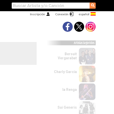
⚲
Inscripción
Conexión
Artistas Sugeridos
Bersuit
Vergarabat
Charly García
la Renga
Sui Generis