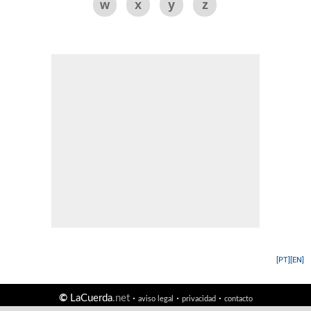
w
x
y
z
[PT]
[EN]
©
LaCuerda
.net
·
·
·
aviso legal
privacidad
contacto