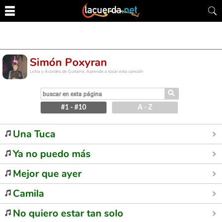
Simón Poxyran
Letra y Acordes de Guitarra. Aprende a tocar esta canción
⚲
#1 - #10
A - Z
Una Tuca
Ya no puedo más
Mejor que ayer
Camila
No quiero estar tan solo