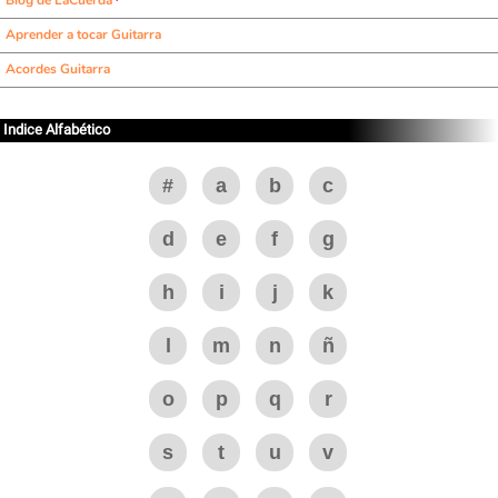
Blog de LaCuerda
Aprender a tocar Guitarra
Acordes Guitarra
Indice Alfabético
#
a
b
c
d
e
f
g
h
i
j
k
l
m
n
ñ
o
p
q
r
s
t
u
v