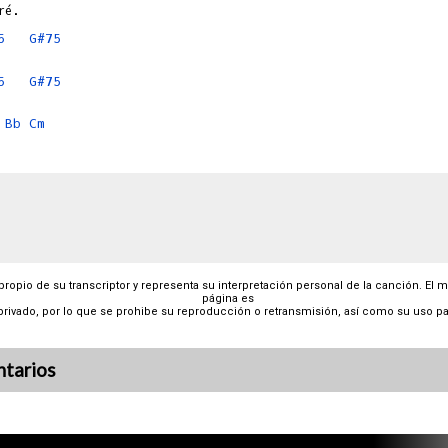
5
G#75
5
G#75
Bb
Cm
 propio de su transcriptor y representa su interpretación personal de la canción. El 
página es
privado, por lo que se prohibe su reproducción o retransmisión, así como su uso pa
tarios