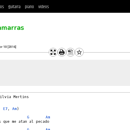
tos
guitarra
piano
videos
amarras
or 10
[2016]
ilvia Mertins

, 
E7
, 
Am
G
Am
G
Am