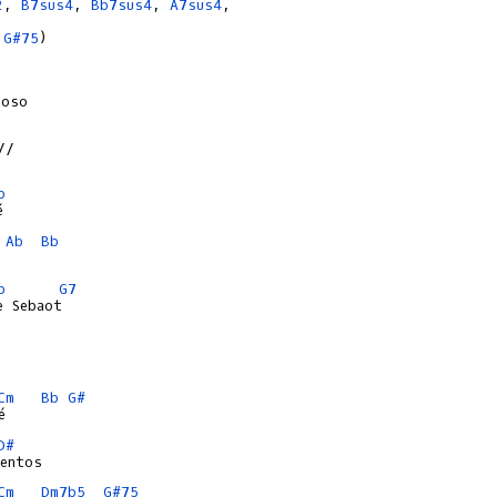
2
, 
B7sus4
, 
Bb7sus4
, 
A7sus4
 
G#75
)

/

b
Ab
Bb
b
G7
 Sebaot

Cm
Bb
G#
D#
Cm
Dm7b5
G#75