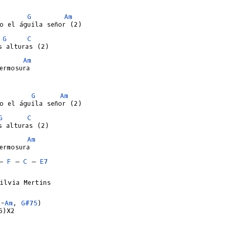
G
Am
G
C
Am
rmosura

G
Am
G
C
Am
– 
F
 – 
C
 – 
E7
ilvia Mertins

G
-
Am
, 
G#75
)

)X2
