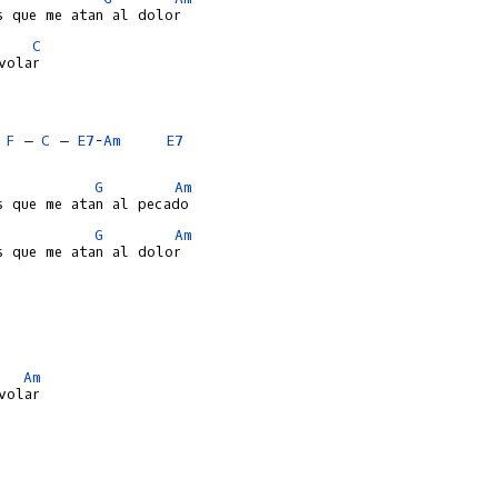
C
 
F
 – 
C
 – 
E7
-
Am
E7
G
Am
G
Am
Am