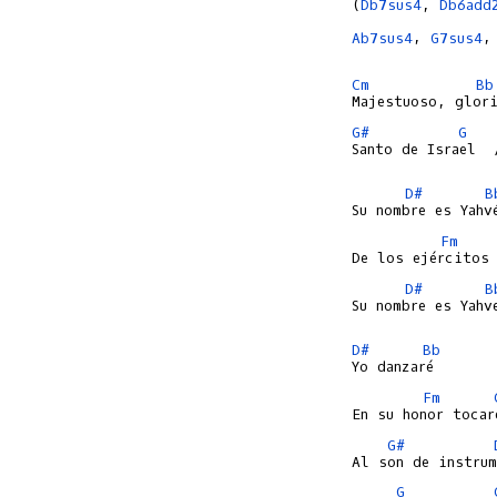
(
Db7sus4
, 
Db6add
Ab7sus4
, 
G7sus4
,
Cm
Bb
G#
G
Santo de Israel  /
D#
B
Fm
D#
B
Su nombre es Yahve
D#
Bb
Fm
G#
G