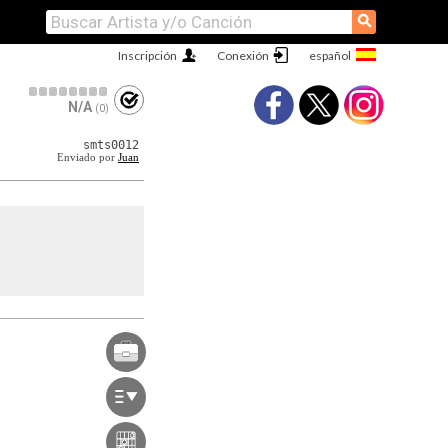
⚲
Inscripción
Conexión
N/A
(0)
smts0012
Enviado por
Juan