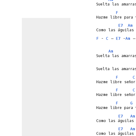
F
E7
Am
F
 - 
C
 – 
E7
 -
Am
 –
Am
F
C
F
C
F
G
E7
Am
E7
Am
Como las águilas
