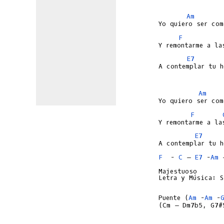
Am
F
E7
A contemplar tu he
Am
F
E7
F
  - 
C
 – 
E7
 -
Am
 
Majestuoso

Letra y Música: S
Puente (
Am
 -
Am
 -
(Cm – Dm7b5, G7#5