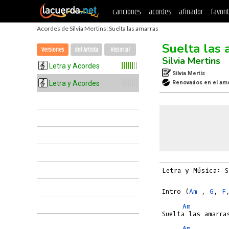
canciones
acordes
afinador
favori
Acordes de Silvia Mertins: Suelta las amarras
Suelta las 
Versiones
del Artista
Historial
Silvia Mertins
Letra y Acordes
Silvia Mertis
Letra y Acordes
Renovados en el am
Letra y Música: S
Intro (
Am
 , 
G
, 
F
Am
Am