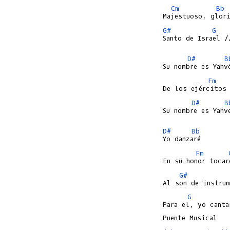
Cm
Bb
G#
G
Santo de Israel //
D#
B
Fm
D#
B
Su nombre es Yahve
D#
Bb
Fm
G#
G
Para el, yo cantar