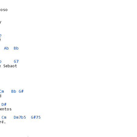


b
Ab
Bb
b
G7
 Sebaot

Cm
Bb
G#
D#
Cm
Dm7b5
G#75
é.
