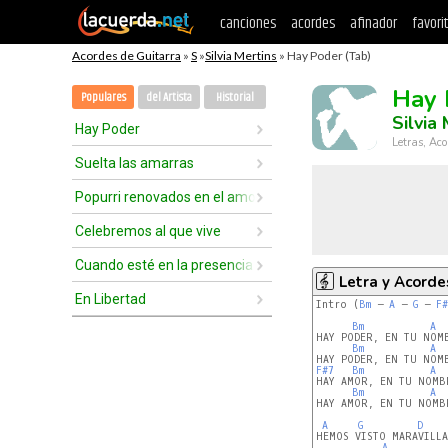
canciones
acordes
afinador
favori
Acordes de Guitarra
»
S
»
Silvia Mertins
» Hay Poder (Tab)
Hay 
Populares
del Artista
Historial
Silvia
Hay Poder
Letras, Aco
Suelta las amarras
Popurri renovados en el amor 8
Celebremos al que vive
Cuando esté en la presencia del Señor
Letra y Acorde
En Libertad
Intro (
Bm
 – 
A
 – 
G
 – 
F#
Bm
A
HAY PODER, EN TU NOMB
Bm
A
F#7
Bm
A
HAY AMOR, EN TU NOMBR
Bm
A
HAY AMOR, EN TU NOMBR
A
G
D
HEMOS VISTO MARAVILLAS
A