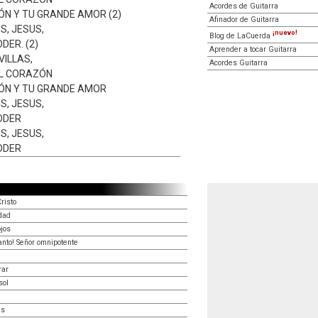
Acordes de Guitarra
ÓN Y TU GRANDE AMOR (2)
Afinador de Guitarra
S, JESUS,
¡nuevo!
Blog de LaCuerda
DER. (2)
Aprender a tocar Guitarra
ILLAS,
Acordes Guitarra
EL CORAZÓN
IÓN Y TU GRANDE AMOR
S, JESUS,
ODER
S, JESUS,
ODER
risto
dad
ojos
santo! Señor omnipotente
rar
sol
as