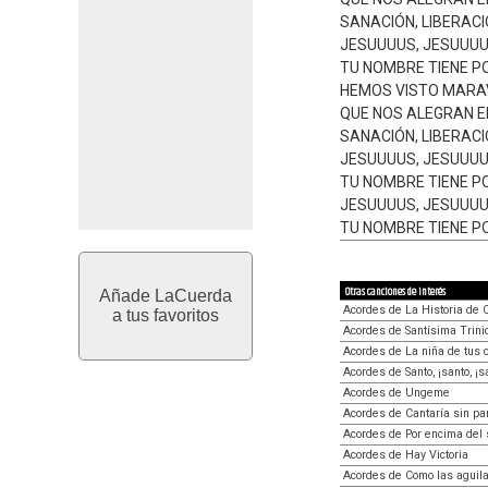
SANACIÓN, LIBERACI
JESUUUUS, JESUUUU
TU NOMBRE TIENE PO
HEMOS VISTO MARAV
QUE NOS ALEGRAN 
SANACIÓN, LIBERAC
JESUUUUS, JESUUUU
TU NOMBRE TIENE P
JESUUUUS, JESUUUU
TU NOMBRE TIENE P
Otras canciones de interés
Añade LaCuerda
Acordes de La Historia de C
a tus favoritos
Acordes de Santísima Trini
Acordes de La niña de tus 
Acordes de Santo, ¡santo, ¡
Acordes de Ungeme
Acordes de Cantaría sin pa
Acordes de Por encima del 
Acordes de Hay Victoria
Acordes de Como las aguil