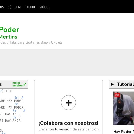
tos
guitarra
piano
videos
Poder
 Mertins
rdes y Tabs para Guitarra, Bajo y Ukulele
s
mejor
✓
Tutoria
►
versión
7
) X 3

HD
+
Bm
A
RE HAY PODER

Bm
Bm
A
E HAY AMOR

Bm
E HAY AMOR

¡Colabora con nosotros!
Envíanos tu versión de esta canción
,

Hay Poder 
Bm