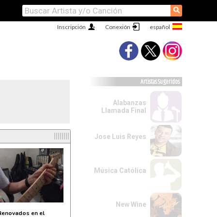
⚲
Inscripción
Conexión
Artistas Sugeridos
Alabanzas
Llamada Final
l
Jose Luis Reyes
Música Católica
New Wine
Renovados en el