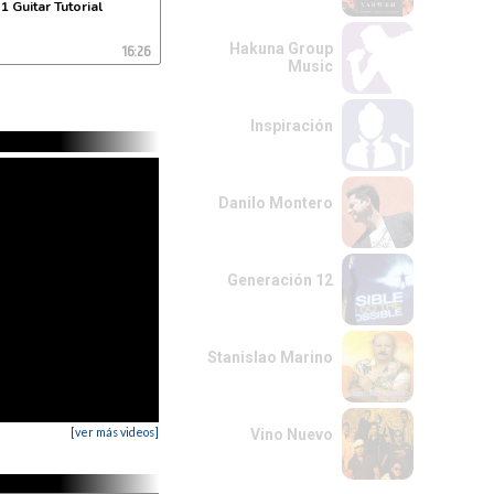
 1 Guitar Tutorial
16:26
Hakuna Group
Music
Inspiración
Danilo Montero
Generación 12
Stanislao Marino
[ver más videos]
Vino Nuevo