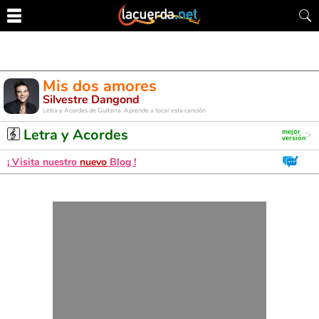
Mis dos amores
Silvestre Dangond
Letra y Acordes de Guitarra. Aprende a tocar esta canción
Letra y Acordes
¡ Visita nuestro
nuevo
Blog !