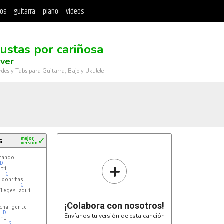
tos
guitarra
piano
videos
ustas por cariñosa
lver
rdes y Tabs para Guitarra, Bajo y Ukulele
s
mejor
✓
versión
+
D
G
bonitas

G
leges aqui

¡Colabora con nosotros!
D
Envíanos tu versión de esta canción
G