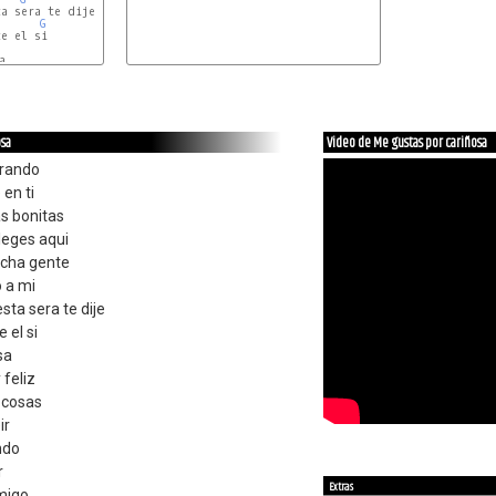
a sera te dije

G
osa
Video de Me gustas por cariñosa
erando
en ti
s bonitas
lleges aqui
ucha gente
 a mi
ta sera te dije
 el si
sa
feliz
 cosas
ir
ndo
r
Extras
migo