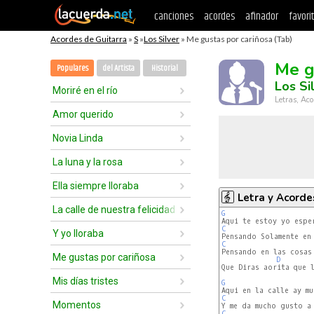
canciones
acordes
afinador
favori
Acordes de Guitarra
»
S
»
Los Silver
» Me gustas por cariñosa (Tab)
Me g
Populares
del Artista
Historial
Los Si
Moriré en el río
Letras, Aco
Amor querido
Novia Linda
La luna y la rosa
Ella siempre lloraba
Letra y Acorde
La calle de nuestra felicidad
G
C
Y yo lloraba
C
Pensando en las cosas 
Me gustas por cariñosa
D
Que Diras aorita que l
Mis días tristes
G
C
Momentos
C