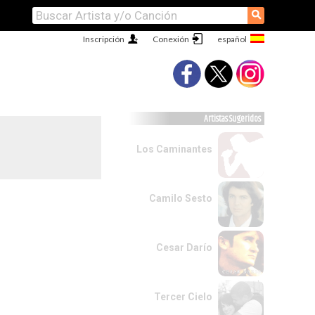
⚲
Inscripción
Conexión
Artistas Sugeridos
Los Caminantes
Camilo Sesto
Cesar Darío
Tercer Cielo