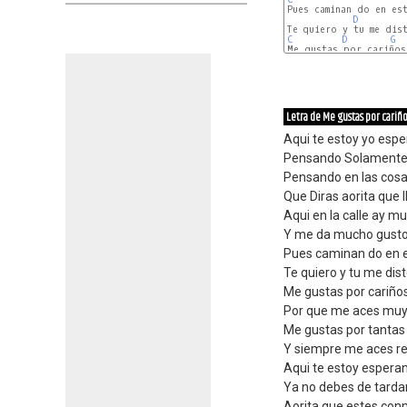
Pues caminan do en est
D
C
D
G
C
D
G
Letra de Me gustas por cariñ
Aqui te estoy yo esp
Pensando Solamente 
Pensando en las cosa
Que Diras aorita que 
Aqui en la calle ay m
Y me da mucho gusto
Pues caminan do en es
Te quiero y tu me diste
Me gustas por cariño
Por que me aces muy 
Me gustas por tantas
Y siempre me aces re
Aqui te estoy espera
Ya no debes de tarda
Aorita que estes con