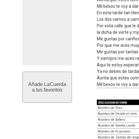
Mil besos te voy a dar
En esta tarde tan He
Los dos vamos a cam
Por esta calle que le
la dicha de verte y my
Me gustas por cariño
Por que me aces muy 
Me gustas por tantas
Y siempre me aces re
Aqui te estoy espera
Ya no debes de tarda
Aorita que estes con
Añade LaCuerda
Mil besos te voy a dar
a tus favoritos
Otras canciones de interés
Acordes de Eres
Acordes de Desde el cielo
Acordes de Soltero
Acordes de Samba Landó
Acordes de El gusano
Acordes de Zamba del ang