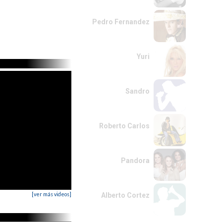
Pedro Fernandez
Yuri
Sandro
Roberto Carlos
Pandora
[ver más videos]
Alberto Cortez