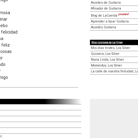
Acordes de Guitarra
Afinador de Guitarra
rmosa
¡nuevo!
Blog de LaCuerda
inar
Aprender a tocar Guitarra
 debo
Acordes Guitarra
 felicidad
sa
Otras canciones de Los Silver
feliz
Mis días tristes, Los Silver
 cosas
Quisiera, Los Silver
ir
Novia Linda, Los Silver
ndo
Momentos, Los Silver
r
La calle de nuestra felicidad, Lo
migo
el