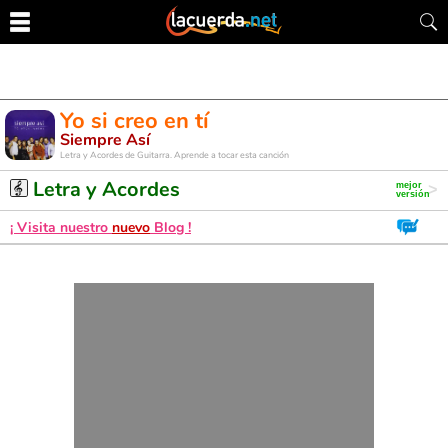
Yo si creo en tí
Siempre Así
Letra y Acordes de Guitarra. Aprende a tocar esta canción
Letra y Acordes
¡ Visita nuestro
nuevo
Blog !