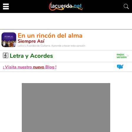
En un rincón del alma
Siempre Así
Letra y Acordes de Guitarra. Aprende a tocar esta canción
Letra y Acordes
¡ Visita nuestro
nuevo
Blog !