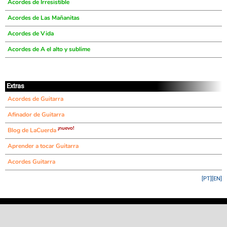
Acordes de Irresistible
Acordes de Las Mañanitas
Acordes de Vida
Acordes de A el alto y sublime
Extras
Acordes de Guitarra
Afinador de Guitarra
¡nuevo!
Blog de LaCuerda
Aprender a tocar Guitarra
Acordes Guitarra
[PT]
[EN]
©
LaCuerda
.net
·
·
·
aviso legal
privacidad
contacto