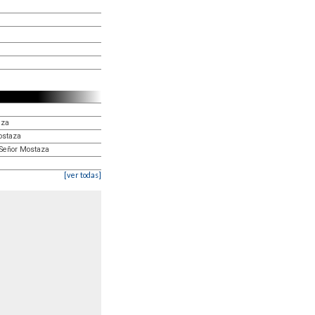
aza
ostaza
 Señor Mostaza
[ver todas]