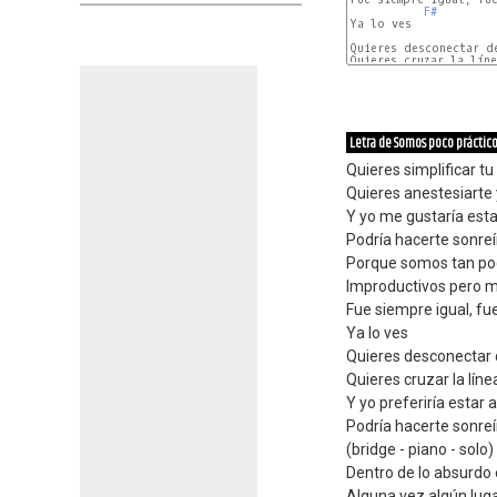
F#
Ya lo ves

Quieres desconectar d
Quieres cruzar la líne
Letra de Somos poco práctic
Quieres simplificar t
Quieres anestesiarte 
Y yo me gustaría estar
Podría hacerte sonreí
Porque somos tan po
Improductivos pero 
Fue siempre igual, fu
Ya lo ves
Quieres desconectar 
Quieres cruzar la líne
Y yo preferiría estar a
Podría hacerte sonreír
(bridge - piano - solo)
Dentro de lo absurdo
Alguna vez algún lug