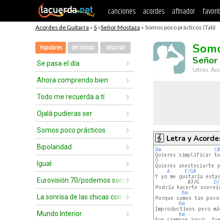
canciones
acordes
afinador
favori
Acordes de Guitarra
»
S
»
Señor Mostaza
» Somos poco prácticos (Tab)
Somo
Populares
del Artista
Historial
Señor
Se pasa el día
Letras, Aco
Ahora comprendo bien
Todo me recuerda a tí
Ojalá pudieras ser
Somos poco prácticos
Letra y Acorde
Bipolaridad
Bm
C#
D
Igual
Quieres anestesiarte y
A
E/G#
Y yo me gustaría estar
Eurovisión 70/podemos sonreir
           A7/G     
D/
Podría hacerte sonreír
Bm
La sonrisa de las chicas con aparatos
Porque somos tan poco
Bm
Improductivos pero mág
Mundo Interior
Bm
Fue siempre igual, fue