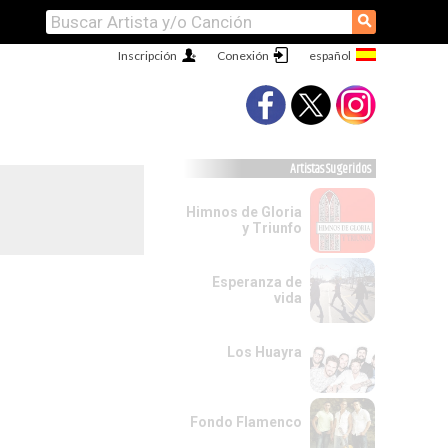
⚲
Inscripción
Conexión
Artistas Sugeridos
Himnos de Gloria
y Triunfo
Esperanza de
vida
Los Huayra
Fondo Flamenco