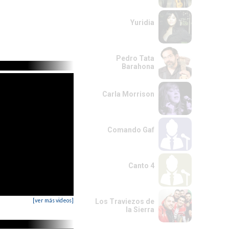
Yuridia
Pedro Tata
Barahona
Carla Morrison
Comando Gaf
Canto 4
[ver más videos]
Los Traviezos de
la Sierra