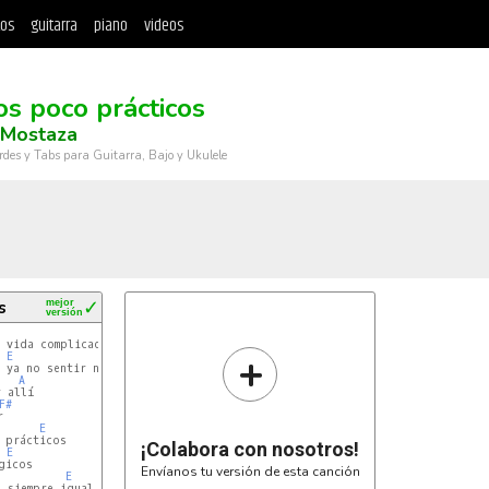
tos
guitarra
piano
videos
s poco prácticos
 Mostaza
rdes y Tabs para Guitarra, Bajo y Ukulele
s
mejor
✓
versión
+
E
 ya no sentir nada

A
 allí

F#


E
 prácticos

¡Colabora con nosotros!
E
icos

Envíanos tu versión de esta canción
E
 siempre igual
