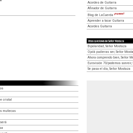
Acordes de Guitarra
Afinador de Guitarra
¡nuevo!
Blog de LaCuerda
Aprender a tocar Guitarra
Acordes Guitarra
Otras canciones de Señor Mostaza
Bipolaridad, Señor Mostaza
Ojalá pudieras ser, Señor Most
Ahora comprendo bien, Señor M
Eurovisión 70/podemos sonreir,
Se pasa el día, Señor Mostaza
os
e cristal
las muñecas
 será
sa