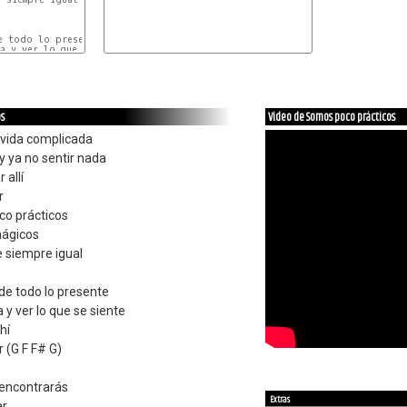
e todo lo presente

a y ver lo que se siente

os
Video de Somos poco prácticos
u vida complicada
y ya no sentir nada
 allí
r
co prácticos
mágicos
e siempre igual
de todo lo presente
a y ver lo que se siente
hí
 (G F F# G)
 encontrarás
Extras
ar