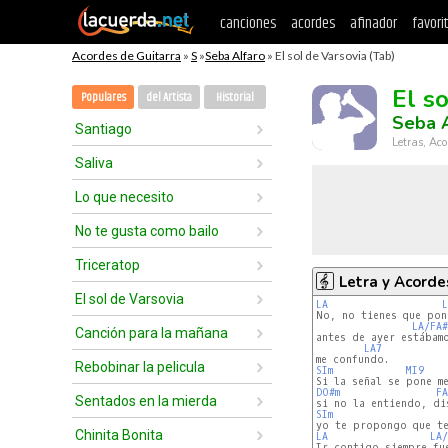
canciones
acordes
afinador
favori
Acordes de Guitarra
»
S
»
Seba Alfaro
» El sol de Varsovia (Tab)
El s
Populares
del Artista
Historial
Seba 
Santiago
Letras, Aco
Saliva
Lo que necesito
No te gusta como bailo
Triceratop
Letra y Acorde
El sol de Varsovia
LA
L
No, no tienes que pone
LA/FA#
Canción para la mañana
antes de ayer estábamo
LA7
Rebobinar la pelicula
SIm
MI9
DO#m
FA
Sentados en la mierda
SIm
Chinita Bonita
LA
LA/
Ir contigo siempre fue