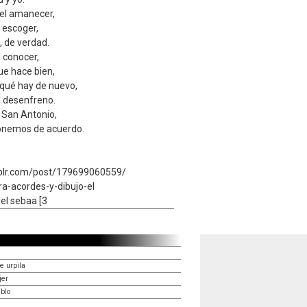
el amanecer,
 escoger,
, de verdad.
 conocer,
ue hace bien,
 qué hay de nuevo,
el desenfreno.
 San Antonio,
onemos de acuerdo.
umblr.com/post/179699060559/
tra-acordes-y-dibujo-el
el sebaa [3
e urpila
jer
blo