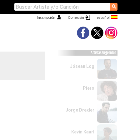
⚲
Inscripción
Conexión
Artistas Sugeridos
Jósean Log
Piero
Jorge Drexler
Kevin Kaarl