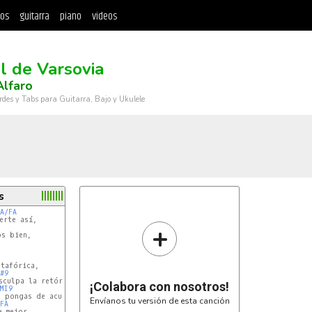
tos
guitarra
piano
videos
ol de Varsovia
Alfaro
rdes y Tabs para Guitarra, Bajo y Ukulele
s
A/FA
rte así,

+
s bien,

#9
¡Colabora con nosotros!
MI9
Envíanos tu versión de esta canción
FA
 mejor,
