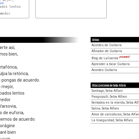
A#
ados lentos

Extras
Acordes de Guitarra
rte así,
Afinador de Guitarra
mos bien,
¡nuevo!
Blog de LaCuerda
Aprender a tocar Guitarra
etafórica,
Acordes Guitarra
ulpa la retórica,
e pongas de acuerdo.
Otras canciones de Seba Alfaro
e mejor,
Santiago, Seba Alfaro
bados lentos
Panguipulli, Seba Alfaro
medor.
Sentados en la mierda, Seba Alf
 Varsovia,
Saliva, Seba Alfaro
 de euforia,
Amor de caricaturas, Seba Alfar
onemos de acuerdo.
La Inseguridad, Seba Alfaro
vorágine
taré bien
u y yo.