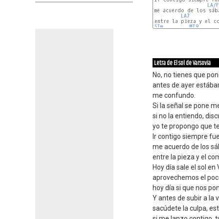
LA/F
me acuerdo de los sáb
LA7
SIm
MI9
Letra de El sol de Varsovia
No, no tienes que pone
antes de ayer estába
me confundo.
Si la señal se pone m
si no la entiendo, disc
yo te propongo que t
Ir contigo siempre fu
me acuerdo de los sá
entre la pieza y el co
Hoy día sale el sol en
aprovechemos el poco
hoy día si que nos p
Y antes de subir a la 
sacúdete la culpa, es
si me lanzo contigo, t