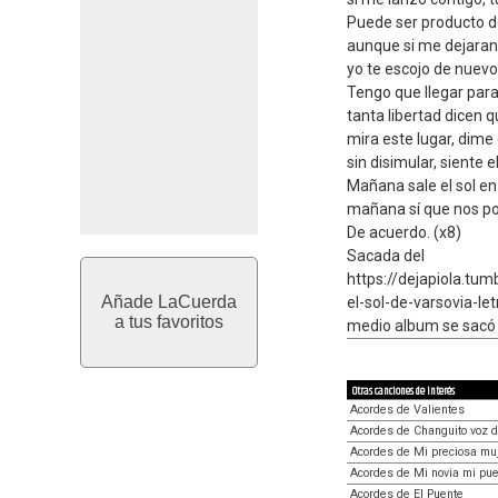
Puede ser producto d
aunque si me dejaran
yo te escojo de nuevo
Tengo que llegar para
tanta libertad dicen q
mira este lugar, dime
sin disimular, siente 
Mañana sale el sol en
mañana sí que nos p
De acuerdo. (x8)
Sacada del
https://dejapiola.t
Añade LaCuerda
el-sol-de-varsovia-le
a tus favoritos
medio album se sacó 
Otras canciones de interés
Acordes de Valientes
Acordes de Changuito voz d
Acordes de Mi preciosa mu
Acordes de Mi novia mi pue
Acordes de El Puente