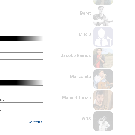
Beret
Milo J
Jacobo Ramos
Manzanita
Manuel Turizo
aro
o
WOS
[ver todas]