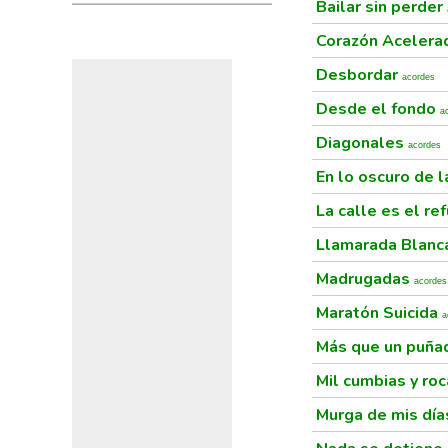
Bailar sin perder
Corazón Aceler
Desbordar
acordes
Desde el fondo
a
Diagonales
acordes
En lo oscuro de 
La calle es el re
Llamarada Blan
Madrugadas
acordes
Maratón Suicida
a
Más que un puñ
Mil cumbias y ro
Murga de mis dí