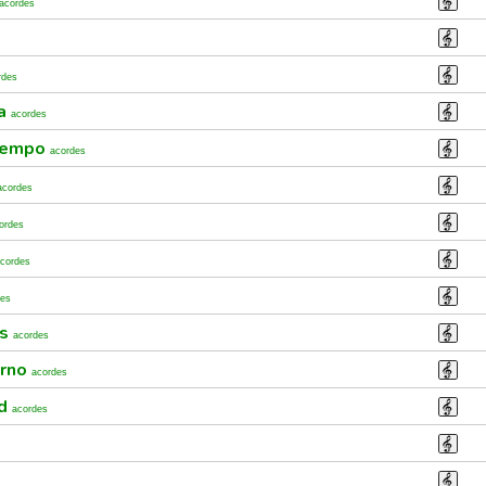
acordes
rdes
la
acordes
tiempo
acordes
acordes
ordes
cordes
des
as
acordes
erno
acordes
ad
acordes