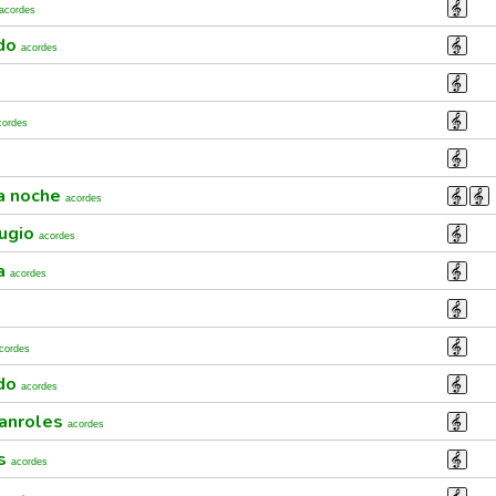
acordes
ado
acordes
cordes
la noche
acordes
fugio
acordes
ca
acordes
cordes
ado
acordes
canroles
acordes
as
acordes