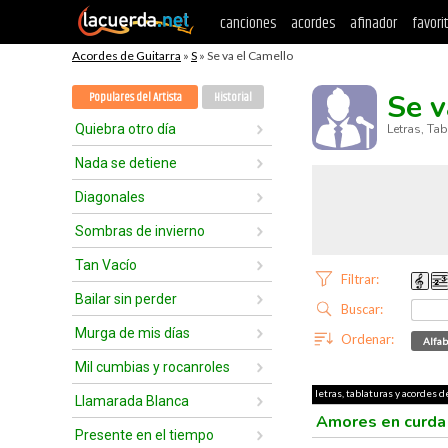
canciones
acordes
afinador
favori
Acordes de Guitarra
»
S
» Se va el Camello
Se v
Populares del Artista
Historial
Quiebra otro día
Letras, Ta
Nada se detiene
Diagonales
Sombras de invierno
Tan Vacío
Filtrar:
Bailar sin perder
Buscar:
Murga de mis días
Ordenar:
Alfab
Mil cumbias y rocanroles
letras, tablaturas y acordes d
Llamarada Blanca
Amores en curd
Presente en el tiempo