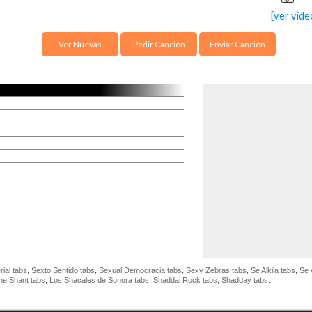
[ver vide
Ver Nuevas
Pedir Canción
Enviar Canción
rial tabs
,
Sexto Sentido tabs
,
Sexual Democracia tabs
,
Sexy Zebras tabs
,
Se Alkila tabs
,
Se 
ne Shant tabs
,
Los Shacales de Sonora tabs
,
Shaddai Rock tabs
,
Shadday tabs
.