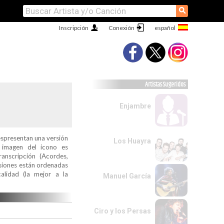
⚲
Inscripción
Conexión
Artistas Sugeridos
Enjambre
espresentan una versión
Los Huayra
a imagen del icono es
ranscripción (Acordes,
ersiones están ordenadas
alidad (la mejor a la
Manuel García
Ciro y los Persas