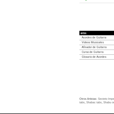
extras
·
Acordes de Guitarra
·
Videos Musicales
·
Afinador de Guitarra
·
Curso de Guitarra
·
Glosario de Acordes
Otros Artistas:
Sexteto Impe
tabs
,
Shabac tabs
,
Shabu o