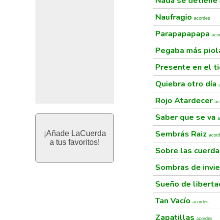
Nada se detiene
Naufragio
acordes
Parapapapapa
aco
Pegaba más pio
Presente en el 
Quiebra otro día
Rojo Atardecer
ac
Saber que se va
a
Sembrás Raiz
¡Añade LaCuerda
acor
a tus favoritos!
Sobre las cuerd
Sombras de invi
Sueño de libert
Tan Vacío
acordes
Zapatillas
acordes