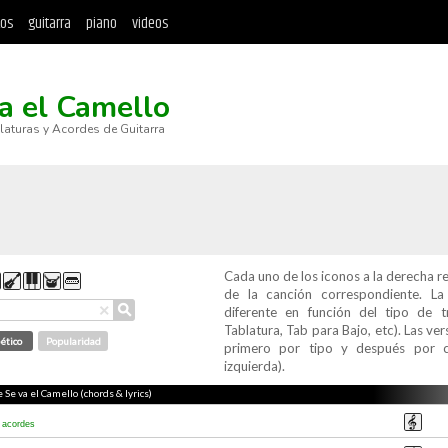
tos
guitarra
piano
videos
a el Camello
blaturas y Acordes de Guitarra
Cada uno de los iconos a la derecha r
de la canción correspondiente. L
⚲
×
diferente en función del tipo de t
Tablatura, Tab para Bajo, etc). Las v
ético
Popularidad
primero por tipo y después por c
izquierda).
e Se va el Camello (chords & lyrics)
a
acordes