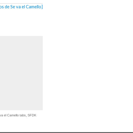
os de Se va el Camello]
va el Camello tabs
,
SFDK