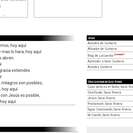
b


C
Extras
Acordes de Guitarra
amos, hoy aquí
Afinador de Guitarra
mas lo hara, hoy aquí
¡nuevo!
Blog de LaCuerda
s abren.
Aprender a tocar Guitarra
í
Acordes Guitarra
gracia extiendes.
í
Otras canciones de Sarai Rivera
, milagros son posibles,
Cuan bello es el Señor, Sarai Ri
, hoy aquí
Glorifícate, Sarai Rivera
 con Jesús es posible,
Jesús, Sarai Rivera
 hoy aquí.
Proclamaré, Sarai Rivera
Sigue Caminando, Sarai Rivera
Sé Fuerte, Sarai Rivera