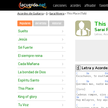
canciones
acordes
afinador
favori
Acordes de Guitarra
»
S
»
Sarai Rivera
» This Place (Tab)
This
Populares
del Artista
Historial
Sarai 
Suelto
Letras, Aco
Jesús
Sé Fuerte
El siempre reina
Cada Mañana
Letra y Acorde
La bondad de Dios
C
Dm
B
Escuchanos, te exaltam
Espíritu Santo
C
Dm
B
Queremos mas, nadie ma
This Place
C
F
King of glory
Dm
B
Hay milagros, hoy aquí
Tu Voz
C
F