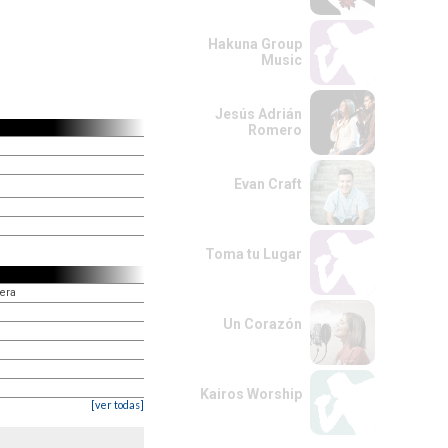
Hakuna Group
Music
Jesús Adrián
Romero
Evan Craft
Toma tu Lugar
vera
Un Corazón
Kairos Worship
[ver todas]