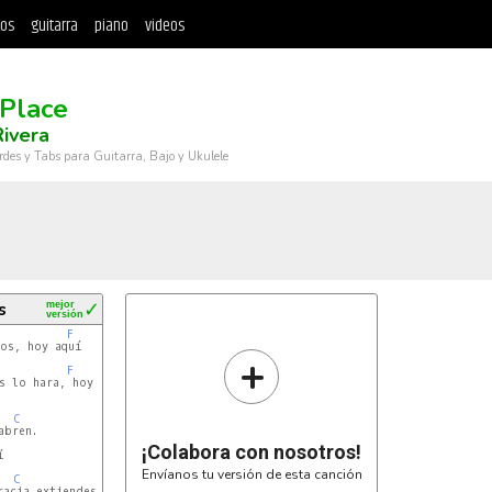
tos
guitarra
piano
videos
 Place
Rivera
rdes y Tabs para Guitarra, Bajo y Ukulele
s
mejor
✓
versión
b
F
C
os, hoy aquí

+
b
F
C
s lo hara, hoy aquí

C
b
¡Colabora con nosotros!


Envíanos tu versión de esta canción
C