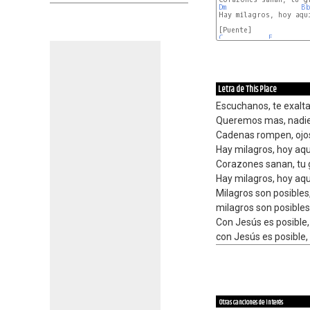
Dm
B
Hay milagros, hoy aquí
C
F
Letra de This Place
Escuchanos, te exalt
Queremos mas, nadie 
Cadenas rompen, ojo
Hay milagros, hoy aqu
Corazones sanan, tu 
Hay milagros, hoy aqu
Milagros son posibles
milagros son posibles
Con Jesús es posible,
con Jesús es posible,
Otras canciones de interés