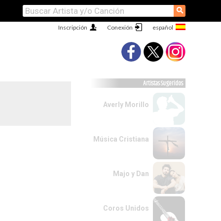
⚲
Inscripción
Conexión
Artistas Sugeridos
Averly Morillo
Música Cristiana
Majo y Dan
Coros Unidos