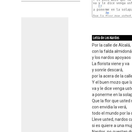
va y le dice venga ust
E7
a ponerme en la solapa
Am
Que la flor que usted 
MI
Letra de Los Nardos
Por la calle de Alcalá,
con la falda almidoná
y los nardos apoyaos 
La florista viene y va
y sonríe descará,
por la acera de la call
Y el buen mozo que la
va y le dice venga us
a ponerme en la solap
Que la flor que usted
con envidia la verá,
todo el mundo por la c
Lleve usted, nardos c
si es quiere a una muj
Nardos, no cuestan d