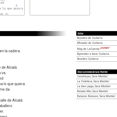
ed

A
 lo que quiera.

me da

Extras
Acordes de Guitarra
Afinador de Guitarra
¡nuevo!
Blog de LaCuerda
en la cadera.
Aprender a tocar Guitarra
Acordes Guitarra
e de Alcalá.
Otras canciones de Sara Montiel
 ve,
Candilejas, Sara Montiel
ted
La Violetera, Sara Montiel
a lo que quiera.
La bien paga, Sara Montiel
 me da
Amado Mío, Sara Montiel
Balance Balance, Sara Montiel
alle de Alcalá.
aballero
er.
inero