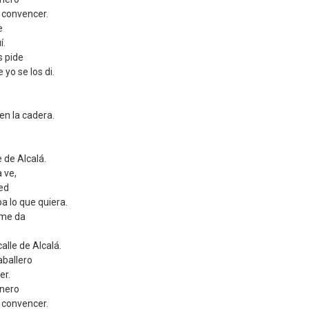
a convencer.
e
í.
s pide
 yo se los di.
en la cadera.
e de Alcalá.
 ve,
ted
a lo que quiera.
 me da
alle de Alcalá.
aballero
er.
inero
a convencer.