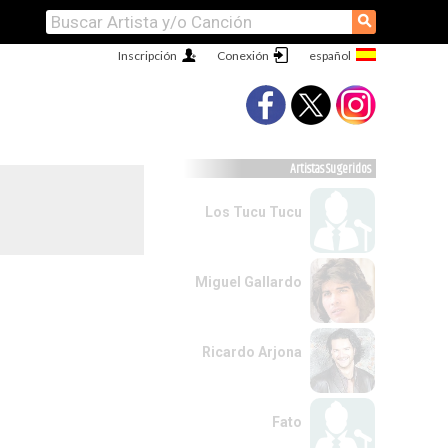
⚲
Inscripción
Conexión
Artistas Sugeridos
Los Tucu Tucu
Miguel Gallardo
Ricardo Arjona
Fato