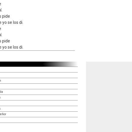
e
í.
s pide
 yo se los di.
e
í.
s pide
 yo se los di.
e
da
s
s
Señor