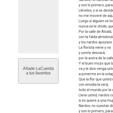
y son lo primero, par
Llévelos, y si se decid
no me moveré de aqu
Luego si alguien se lo
nunca se le olvide, que
Por la calle de Alcalá,
con la falda almidoná
y los nardos apoyaos 
La florista viene y va
y sonríe descará,
por la acera de la call
Y el buen mozo que la
Añade LaCuerda
va y le dice venga us
a tus favoritos
a ponerme en la solap
Que la flor que usted
con envidia la verá,
todo el mundo por la c
Lleve usted, nardos c
si es quiere a una muj
Nardos, no cuestan d
y son lo primero, par