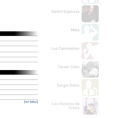
Gadiel Espinosa
Malú
Los Caminantes
Tercer Cielo
Sergio Denis
[ver todas]
Los Voceros de
Cristo