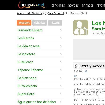
canciones
acordes
afinador
favori
Acordes de Guitarra
»
S
»
Sara Montiel
» Los Nardos (Tab)
Los 
Populares
del Artista
Historial
Sara M
Fumando Espero
Letras, Aco
Los Nardos
La vida en rosa
La Violetera
El Relicario
Letra y Acorde
Tápame Tápame
INTRO: 
SI
MI
La bien paga
con la falda almidoná

El Polichinela
y los nardos apoyaos e
La florista viene y va
Super Sara
y sonríe descará,

por la acera de la cal
Agua que no has de beber
Y el buen mozo que la 