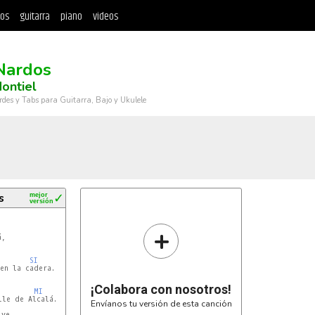
tos
guitarra
piano
videos
Nardos
ontiel
rdes y Tabs para Guitarra, Bajo y Ukulele
s
mejor
✓
versión
+
SI
n la cadera.



¡Colabora con nosotros!
MI
le de Alcalá.

Envíanos tu versión de esta canción
ve,
