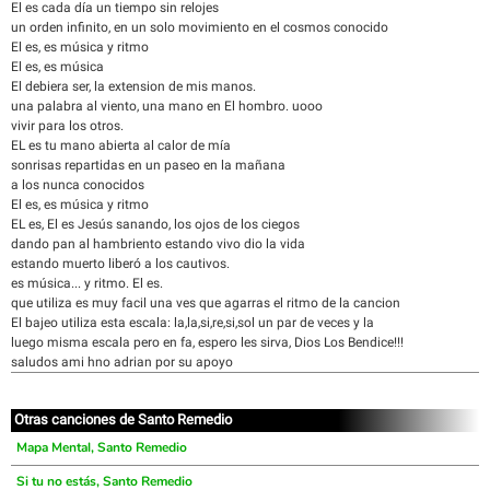
El es cada día un tiempo sin relojes
un orden infinito, en un solo movimiento en el cosmos conocido
El es, es música y ritmo
El es, es música
El debiera ser, la extension de mis manos.
una palabra al viento, una mano en El hombro. uooo
vivir para los otros.
EL es tu mano abierta al calor de mía
sonrisas repartidas en un paseo en la mañana
a los nunca conocidos
El es, es música y ritmo
EL es, El es Jesús sanando, los ojos de los ciegos
dando pan al hambriento estando vivo dio la vida
estando muerto liberó a los cautivos.
es música... y ritmo. El es.
que utiliza es muy facil una ves que agarras el ritmo de la cancion
El bajeo utiliza esta escala: la,la,si,re,si,sol un par de veces y la
luego misma escala pero en fa, espero les sirva, Dios Los Bendice!!!
saludos ami hno adrian por su apoyo
Otras canciones de Santo Remedio
Mapa Mental, Santo Remedio
Si tu no estás, Santo Remedio