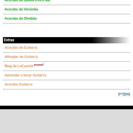
Acordes de Quiebra otro día
Acordes de Verónika
Acordes de Olvídala
Extras
Acordes de Guitarra
Afinador de Guitarra
¡nuevo!
Blog de LaCuerda
Aprender a tocar Guitarra
Acordes Guitarra
[PT]
[EN]
©
LaCuerda
.net
·
·
·
aviso legal
privacidad
contacto