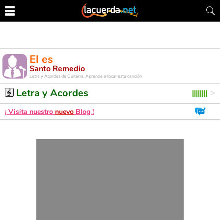
El es
Santo Remedio
Letra y Acordes de Guitarra. Aprende a tocar esta canción
Letra y Acordes
¡ Visita nuestro
nuevo
Blog !