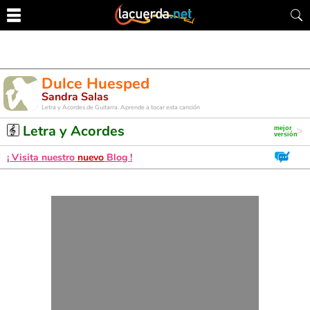
Dulce Huesped
Sandra Salas
Letra y Acordes de Guitarra. Aprende a tocar esta canción
Letra y Acordes
¡ Visita nuestro
nuevo
Blog !