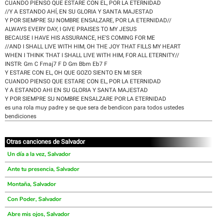
CUANDO PIENSO QUE ESTARE CON EL, POR LA ETERNIDAD
//Y A ESTANDO AHÍ, EN SU GLORIA Y SANTA MAJESTAD
Y POR SIEMPRE SU NOMBRE ENSALZARE, POR LA ETERNIDAD//
ALWAYS EVERY DAY, I GIVE PRAISES TO MY JESUS
BECAUSE I HAVE HIS ASSURANCE, HE'S COMING FOR ME
//AND I SHALL LIVE WITH HIM, OH THE JOY THAT FILLS MY HEART
WHEN I THINK THAT I SHALL LIVE WITH HIM, FOR ALL ETERNITY//
INSTR: Gm C Fmaj7 F D Gm Bbm Eb7 F
Y ESTARE CON EL, OH QUE GOZO SIENTO EN MI SER
CUANDO PIENSO QUE ESTARE CON EL, POR LA ETERNIDAD
Y A ESTANDO AHI EN SU GLORIA Y SANTA MAJESTAD
Y POR SIEMPRE SU NOMBRE ENSALZARE POR LA ETERNIDAD
es una rola muy padre y se que sera de bendicon para todos ustedes
bendiciones
Otras canciones de Salvador
Un día a la vez, Salvador
Ante tu presencia, Salvador
Montaña, Salvador
Con Poder, Salvador
Abre mis ojos, Salvador