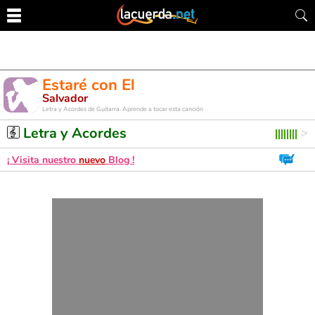
Estaré con El
Salvador
Letra y Acordes de Guitarra. Aprende a tocar esta canción
Letra y Acordes
¡ Visita nuestro
nuevo
Blog !