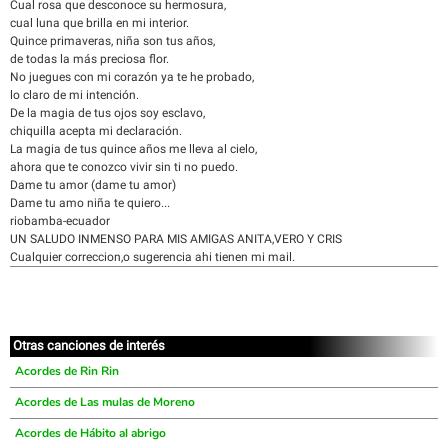
Cual rosa que desconoce su hermosura,
cual luna que brilla en mi interior.
Quince primaveras, niña son tus años,
de todas la más preciosa flor.
No juegues con mi corazón ya te he probado,
lo claro de mi intención.
De la magia de tus ojos soy esclavo,
chiquilla acepta mi declaración.
La magia de tus quince años me lleva al cielo,
ahora que te conozco vivir sin ti no puedo.
Dame tu amor (dame tu amor)
Dame tu amo niña te quiero...
riobamba-ecuador
UN SALUDO INMENSO PARA MIS AMIGAS ANITA,VERO Y CRIS
Cualquier correccion,o sugerencia ahi tienen mi mail.
Otras canciones de interés
Acordes de Rin Rin
Acordes de Las mulas de Moreno
Acordes de Hábito al abrigo