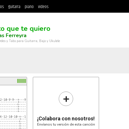
tos
guitarra
piano
videos
to que te quiero
as Ferreyra
rdes y Tabs para Guitarra, Bajo y Ukulele
+
2-10-9-9--+---9------------12-12-12-10-9-9------
-----------+------9--9--9------------------------
----------+-------------------------------------
----------+-------------------------------------
----------+-------------------------------------
----------+-------------------------------------
4-12-10-10-+--12------------16-16-16-14-12-12---
¡Colabora con nosotros!
------------+------12-12-12----------------------
-----------+------------------------------------
-----------+------------------------------------
Envíanos tu versión de esta canción
-----------+------------------------------------
-----------+------------------------------------