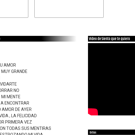
o
Video de Siento que te quiero
TU AMOR
E MUY GRANDE
I
LVIDARTE
ORRAR NO
 MI MENTE
E A ENCONTRAR
O AMOR DE AYER
IDA , LA FELICIDAD
POR PRIMERA VEZ
CON TODAS SUS MENTIRAS
Extras
DESTROZANDO MI VIDA