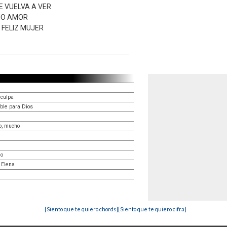
E VUELVA A VER
HO AMOR
 FELIZ MUJER
 culpa
ble para Dios
o, mucho
io
 Elena
[Siento que te quiero chords]
[Siento que te quiero cifra]