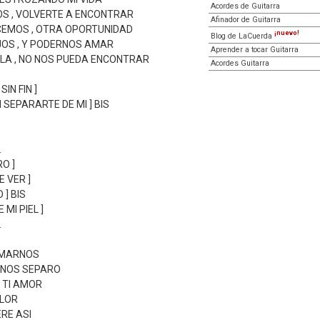
Acordes de Guitarra
IOS , VOLVERTE A ENCONTRAR
Afinador de Guitarra
CEMOS , OTRA OPORTUNIDAD
¡nuevo!
Blog de LaCuerda
EJOS , Y PODERNOS AMAR
Aprender a tocar Guitarra
LA , NO NOS PUEDA ENCONTRAR
Acordes Guitarra
IN FIN ]
SEPARARTE DE MI ] BIS
.
O ]
 VER ]
] BIS
MI PIEL ]
.
 AMARNOS
 NOS SEPARO
N TI AMOR
LOR
ERE ASI