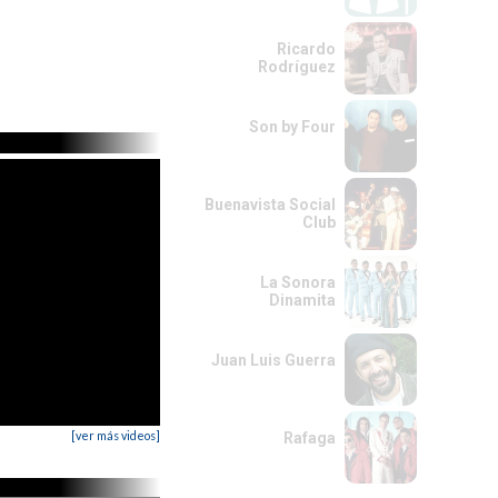
Ricardo
Rodríguez
Son by Four
Buenavista Social
Club
La Sonora
Dinamita
Juan Luis Guerra
[ver más videos]
Rafaga