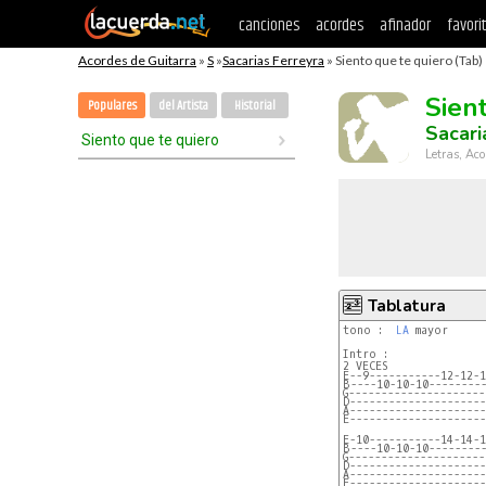
canciones
acordes
afinador
favori
Acordes de Guitarra
»
S
»
Sacarias Ferreyra
» Siento que te quiero (Tab)
Sien
Populares
del Artista
Historial
Sacari
Siento que te quiero
Letras, Aco
Tablatura
tono :  
LA
 mayor

Intro :

E--9-----------12-12-1
B----10-10-10--------
G---------------------
D---------------------
A---------------------
E---------------------
E-10-----------14-14-1
B----10-10-10--------
G---------------------
D---------------------
A---------------------
E---------------------