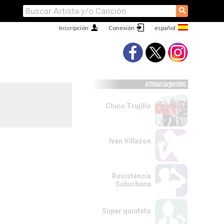
⚲
Inscripción
Conexión
Artistas Sugeridos
Chico Trujillo
Ivan Villazon
Resistencia
Suburbana
Super quinteto