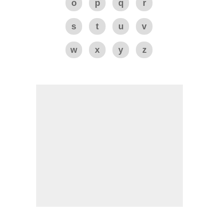
o
p
q
r
s
t
u
v
w
x
y
z