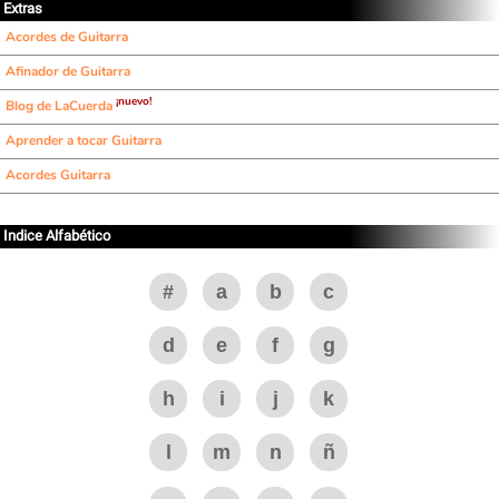
Extras
Acordes de Guitarra
Afinador de Guitarra
¡nuevo!
Blog de LaCuerda
Aprender a tocar Guitarra
Acordes Guitarra
Indice Alfabético
#
a
b
c
d
e
f
g
h
i
j
k
l
m
n
ñ