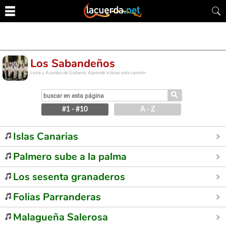
Los Sabandeños
Letra y Acordes de Guitarra. Aprende a tocar esta canción
⚲
#1 - #10
A - Z
Islas Canarias
Palmero sube a la palma
Los sesenta granaderos
Folias Parranderas
Malagueña Salerosa