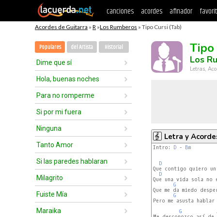
canciones
acordes
afinador
favori
Acordes de Guitarra
»
R
»
Los Rumberos
» Tipo Cursi (Tab)
Tipo
Populares
del Artista
Historial
Los R
Dime que sí
Letras, Aco
Hola, buenas noches
Para no romperme
Si por mi fuera
Ninguna
Letra y Acorde
Tanto Amor
Intro: 
D
 - 
Bm
Si las paredes hablaran
D
Que contigo quiero un 
D
Milagrito
Que una vida sola no e
G
Que me da miedo desper
Fuiste Mía
G
Pero me asusta hablar 
Maraika
G
Me desconozco así de 