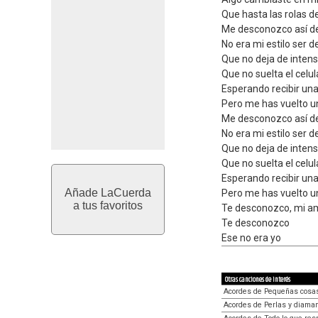
Que hasta las rolas 
Me desconozco así d
No era mi estilo ser d
Que no deja de inten
Que no suelta el celul
Esperando recibir una
Pero me has vuelto u
Me desconozco así d
No era mi estilo ser d
Que no deja de inten
Que no suelta el celul
Esperando recibir una
Añade LaCuerda
Pero me has vuelto u
a tus favoritos
Te desconozco, mi a
Te desconozco
Ese no era yo
Otras canciones de interés
Acordes de Pequeñas cosa
Acordes de Perlas y diama