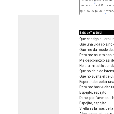
G
No era mi estilo ser 
G
Que no deja de intense
A
Letra de Tipo Cursi
Que contigo quiero u
Que una vida sola no 
Que me da miedo desp
Pero me asusta habla
Me desconozco así d
No era mi estilo ser d
Que no deja de inten
Que no suelta el celul
Esperando recibir una
Pero me has vuelto u
Espejito, espejito
Dime, por favor, que 
Espejito, espejito
Si ella es la más bell
Algo cambiaste en mí