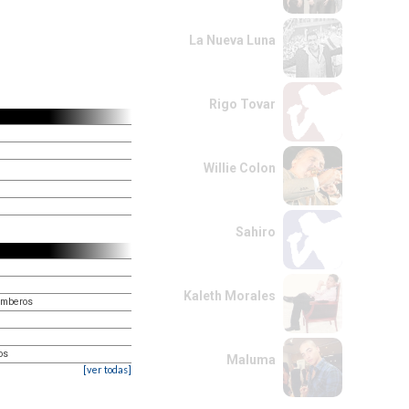
La Nueva Luna
Rigo Tovar
Willie Colon
Sahiro
Kaleth Morales
Rumberos
os
Maluma
[ver todas]