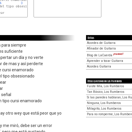
A
D
Bm
del tipo obsesionado

ar

Extras
Acordes de Guitarra
n para siempre
Afinador de Guitarra
es suficiente
¡nuevo!
Blog de LaCuerda
ertar un día y no verte
Aprender a tocar Guitarra
r de mas y así perderte
Acordes Guitarra
e cursi enamorado
el tipo obsesionado
Otras canciones de Los Rumberos
sear
Fuiste Mía, Los Rumberos
ar
Tan Básico, Los Rumberos
 señal
Si las paredes hablaran, Los 
n tipo cursi enamorado
Ninguna, Los Rumberos
Milagrito, Los Rumberos
hay otro wey que está peor que yo
Para no romperme, Los Rumber
a y me miró, debe ser un error
, pero me está gustando