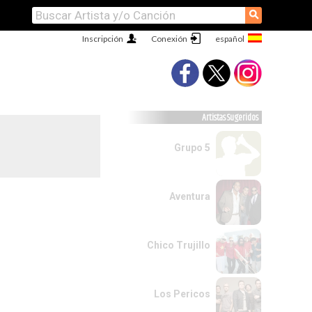
⚲
Inscripción
Conexión
Artistas Sugeridos
Grupo 5
Aventura
Chico Trujillo
Los Pericos