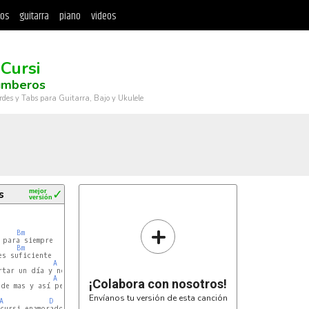
tos
guitarra
piano
videos
 Cursi
umberos
rdes y Tabs para Guitarra, Bajo y Ukulele
s
mejor
✓
versión
+
Bm
para siempre

Bm
s suficiente

A
tar un día y no verte

A
¡Colabora con nosotros!
de mas y así perderte

Envíanos tu versión de esta canción
A
D
Bm
cursi enamorado
