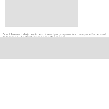
Este fichero es trabajo propio de su transcriptor y representa su interpretación personal
de la canción. El material contenido en esta página es
para exclusivo uso privado, por lo que se prohibe su reproducción o retransmisión, así
como su uso para fines comerciales.
©
LaCuerda
.net
·
·
·
aviso legal
privacidad
contacto