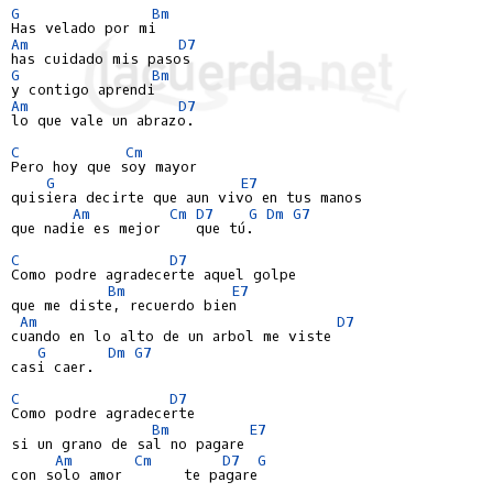
G
Bm
Am
D7
G
Bm
Am
D7
lo que vale un abrazo.

C
Cm
Pero hoy que soy mayor

G
E7
quisiera decirte que aun vivo en tus manos

Am
Cm
D7
G
Dm
G7
que nadie es mejor    que tú.

C
D7
Como podre agradecerte aquel golpe

Bm
E7
que me diste, recuerdo bien

Am
D7
cuando en lo alto de un arbol me viste

G
Dm
G7
casi caer.

C
D7
Como podre agradecerte

Bm
E7
si un grano de sal no pagare

Am
Cm
D7
G
con solo amor       te pagare
