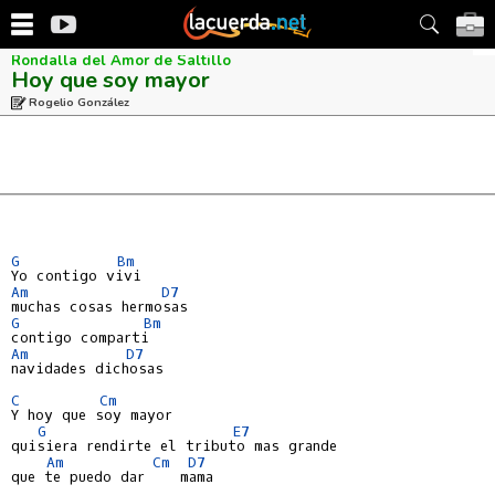
Rondalla del Amor de Saltillo
Hoy que soy mayor
Rogelio González
G
Bm
Am
D7
G
Bm
Am
D7
navidades dichosas

C
Cm
Y hoy que soy mayor

G
E7
quisiera rendirte el tributo mas grande

Am
Cm
D7
que te puedo dar    mama
