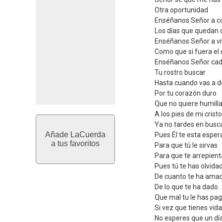
Otra oportunidad
Enséñanos Señor a c
Los días que quedan 
Enséñanos Señor a vi
Como que si fuera el 
Enséñanos Señor cad
Tu rostro buscar
Hasta cuando vas a de
Por tu corazón duro
Que no quiere humill
A los pies de mi cristo
Ya no tardes en busca
Añade LaCuerda
Pues Él te esta espe
a tus favoritos
Para que tú le sirvas
Para que te arrepien
Pues tú te has olvida
De cuanto te ha ama
De lo que te ha dado
Que mal tu le has pa
Si vez que tienes vida
No esperes que un dí