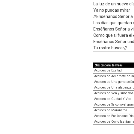
La luz de un nuevo dí
Ya no puedas mirar
//Enséñanos Señor a 
Los días que quedan 
Enséñanos Señor a vi
Como que si fuera el 
Enséñanos Señor cad
Tu rostro buscar//
Otras canciones de interés
Acordes de Exaltad
Acordes de Acuérdate de m
Acordes de Una generació
Acordes de Una alabanza p
Acordes de Ven y subamos 
Acordes de Gustad Y Ved
Acordes de Se como el grano
Acordes de Maranatha
Acordes de Escúchame Dio
Acordes de Como las águil