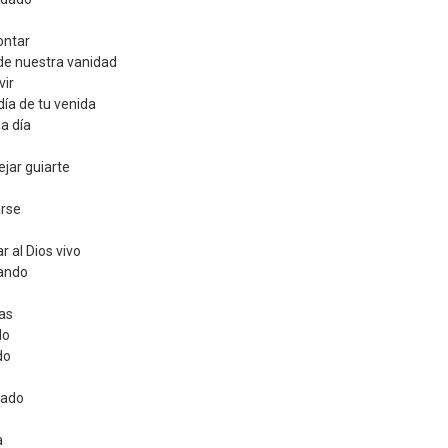
ontar
de nuestra vanidad
vir
día de tu venida
a día
jar guiarte
arse
r al Dios vivo
rando
tas
do
do
gado
a