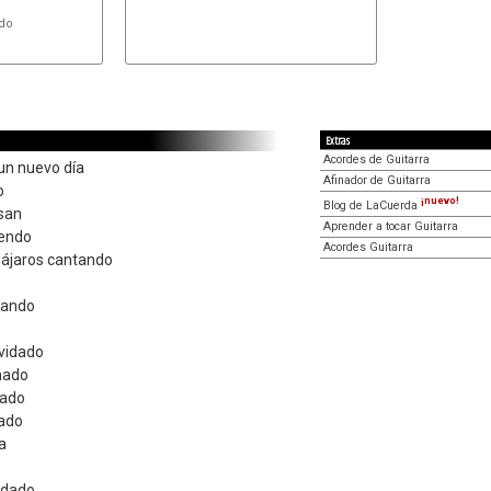
do

Extras
Acordes de Guitarra
un nuevo día
Afinador de Guitarra
o
¡nuevo!
Blog de LaCuerda
isan
Aprender a tocar Guitarra
iendo
Acordes Guitarra
pájaros cantando
mando
vidado
mado
dado
gado
a
 dado