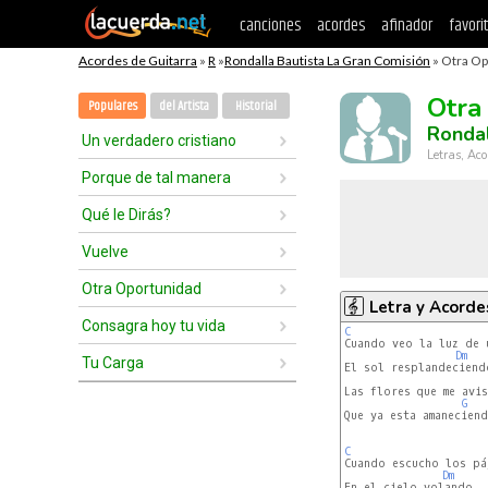
canciones
acordes
afinador
favori
Acordes de Guitarra
»
R
»
Rondalla Bautista La Gran Comisión
» Otra Op
Otra
Populares
del Artista
Historial
Rondal
Un verdadero cristiano
Letras, Aco
Porque de tal manera
Qué le Dirás?
Vuelve
Otra Oportunidad
Letra y Acorde
Consagra hoy tu vida
C
Dm
Tu Carga
El sol resplandeciendo
Las flores que me avis
G
Que ya esta amaneciend
C
Dm
En el cielo volando
