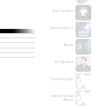
Alex Campos
Generación 12
Barak
Art Aguilera
Toma tu Lugar
Hakuna Group
Music