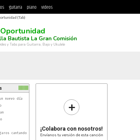
tos
guitarra
piano
videos
ortunidad (Tab)
 Oportunidad
la Bautista La Gran Comisión
rdes y Tabs para Guitarra, Bajo y Ukulele
s
+


an

o

¡Colabora con nosotros!
Envíanos tu versión de esta canción