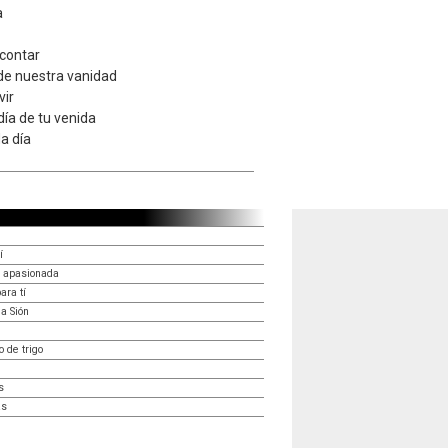
a
contar
de nuestra vanidad
vir
día de tu venida
a día
í
n apasionada
ara tí
a Sión
 de trigo
s
as