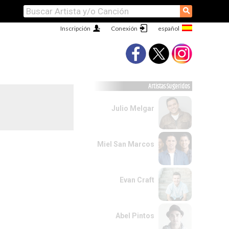
⚲
Inscripción
Conexión
Artistas Sugeridos
Julio Melgar
Miel San Marcos
Evan Craft
Abel Pintos