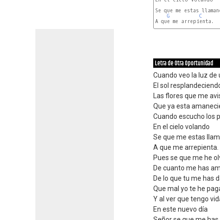
Se que me estas llaman
G
C
A que me arrepienta.

Letra de Otra Oportunidad
Cuando veo la luz de 
El sol resplandeciend
Las flores que me av
Que ya esta amanec
Cuando escucho los 
En el cielo volando
Se que me estas lla
A que me arrepienta.
Pues se que me he ol
De cuanto me has a
De lo que tu me has 
Que mal yo te he pa
Y al ver que tengo vid
En este nuevo día
Señor se que me has