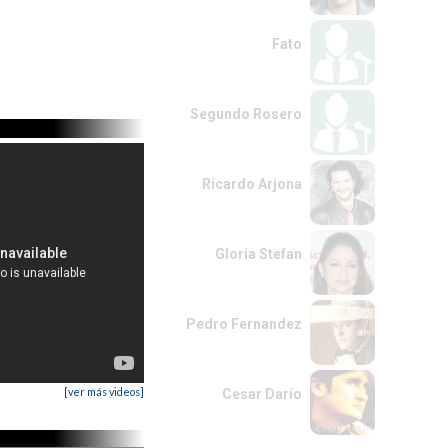
Fato
Segundo Rosero
Ricardo Arjona
Gloria Stefan
Pedro Fernandez
[ver más videos]
Cesar Darío