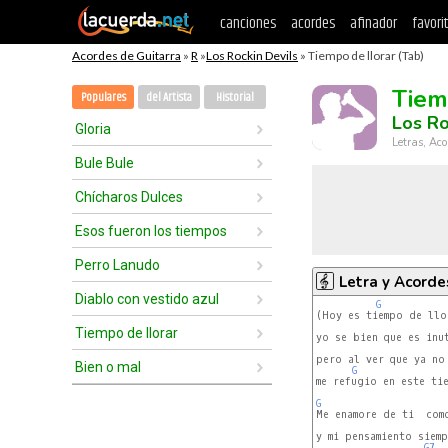
canciones
acordes
afinador
favori
Acordes de Guitarra
»
R
»
Los Rockin Devils
» Tiempo de llorar (Tab)
Tiem
Populares
del Artista
Historial
Los Ro
Gloria
Letras, Aco
Bule Bule
Chícharos Dulces
Esos fueron los tiempos
Perro Lanudo
Letra y Acorde
Diablo con vestido azul
G
(Hoy es tiempo de llor
Tiempo de llorar
yo se bien que es inut
pero al ver que ya no
Bien o mal
G
me refugio en este tie
G
Me enamore de ti  como
y mi pensamiento siemp
G7