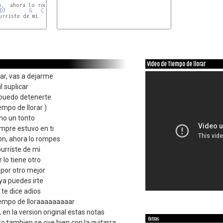
,  ahora lo rompes

D7
G
C
-
G
rriste de mi

Video de Tiempo de llorar
rar, vas a dejarme
l suplicar
 puedo detenerte
empo de llorar )
mo un tonto
mpre estuvo en ti
on, ahora lo rompes
urriste de mi
 lo tiene otro
 por otro mejor
 ya puedes irte
te dice adios
iempo de lloraaaaaaaaar
, en la version original estas notas
Extras
ro tambien se oye bien con la guitarra.