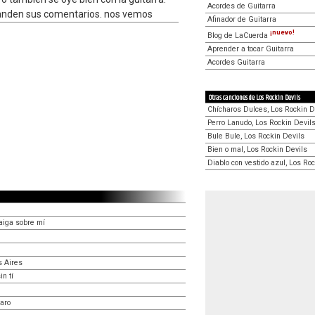
Acordes de Guitarra
 manden sus comentarios. nos vemos
Afinador de Guitarra
¡nuevo!
Blog de LaCuerda
Aprender a tocar Guitarra
Acordes Guitarra
Otras canciones de Los Rockin Devils
Chícharos Dulces, Los Rockin D
Perro Lanudo, Los Rockin Devil
Bule Bule, Los Rockin Devils
Bien o mal, Los Rockin Devils
Diablo con vestido azul, Los Ro
aiga sobre mí
s Aires
n tí
aro