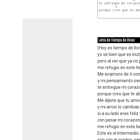
te entregue mi corazon
G
porque creo que te abu
Letra de Tiempo de llorar
(Hoy es tiempo de llo
yo se bien que es inuti
pero al ver que ya no
me refugio en este ti
Me enamore de ti co
y mi pensamiento sie
te entregue mi coraz
porque creo que te ab
Me dijiste que tu amor
y mi amor lo cambias
si a su lado eres feliz
con pesar mi corazon 
me refugio en este t
Este es el intermedio 
son con el organo, pe