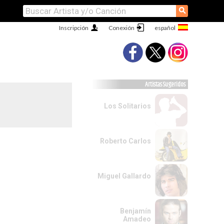
⚲
Inscripción
Conexión
Artistas Sugeridos
Los Solitarios
Roberto Carlos
Miguel Gallardo
Benjamín
Amadeo