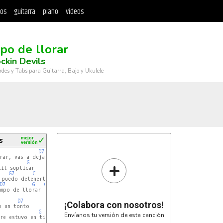
tos
guitarra
piano
videos
po de llorar
ckin Devils
rdes y Tabs para Guitarra, Bajo y Ukulele
s
mejor
✓
versión
D7
ar, vas a dejarme

+
G
il suplicar

G7
C
 puedo detenerte

D7
G
C
-
G
mpo de llorar     )

D7
¡Colabora con nosotros!
 un tonto

G
Envíanos tu versión de esta canción
re estuvo en ti

C