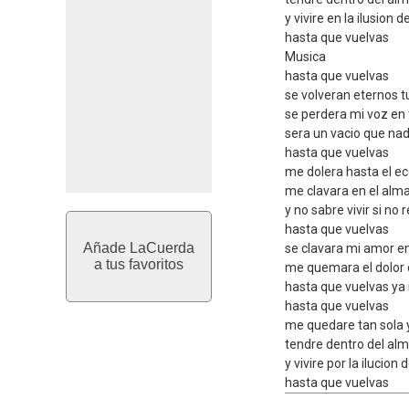
y vivire en la ilusion d
hasta que vuelvas
Musica
hasta que vuelvas
se volveran eternos 
se perdera mi voz en 
sera un vacio que nad
hasta que vuelvas
me dolera hasta el e
me clavara en el alm
y no sabre vivir si no
hasta que vuelvas
Añade LaCuerda
se clavara mi amor e
a tus favoritos
me quemara el dolor 
hasta que vuelvas ya 
hasta que vuelvas
me quedare tan sola y
tendre dentro del alm
y vivire por la ilucion
hasta que vuelvas