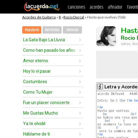
canciones
acordes
afinador
favori
Acordes de Guitarra
»
R
»
Rocio Durcal
» Hasta que vuelvas (Tab)
Hast
Populares
del Artista
Historial
Rocio 
La Gata Bajo La Lluvia
Letras, Aco
Como han pasado los años
Amor eterno
Hoy lo ví pasar
Costumbres
Letra y Acorde
Como Tu Mujer
acorde Db7sus4   4464
Intro: 
Bm
E
Dbm
F#m
Bm
Fue un placer conocerte
F#m
Me Gustas Mucho
Bm
Db7
no habra una rosa que 
Bm7
E
Ya te olvidé
Db
D
Háblame de ti
F#m