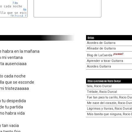
F#m
o cada noche

Amaj7
Db7
lla que se esconde

Db7sus4
Db7
Extras
Acordes de Guitarra
Afinador de Guitarra
e habra en la mañana
¡nuevo!
Blog de LaCuerda
n mi ventana
Aprender a tocar Guitarra
nta ausenciaaa
Acordes Guitarra
rto cada noche
Otras canciones de Rocio Durcal
ella que se esconde
Sola, Rocio Durcal
 mi tristezaaaaa
Trébole, Rocio Durcal
Fue tan poco tu cariño, Rocio Du
n tu despedida
Me nace del corazón, Rocio Dur
de tu partida
Lágrimas y lluvias, Rocio Durca
no habra vida
Más bonita que ninguna, Rocio 
 tan vacia
a tanto frio