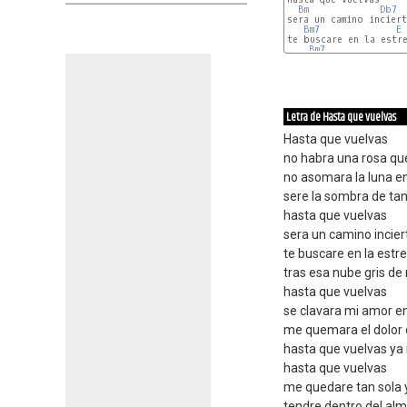
Bm
Db7
sera un camino inciert
Bm7
E
te buscare en la estre
Bm7
Letra de Hasta que vuelvas
Hasta que vuelvas
no habra una rosa qu
no asomara la luna e
sere la sombra de ta
hasta que vuelvas
sera un camino incie
te buscare en la estr
tras esa nube gris de
hasta que vuelvas
se clavara mi amor e
me quemara el dolor 
hasta que vuelvas ya 
hasta que vuelvas
me quedare tan sola y
tendre dentro del alm