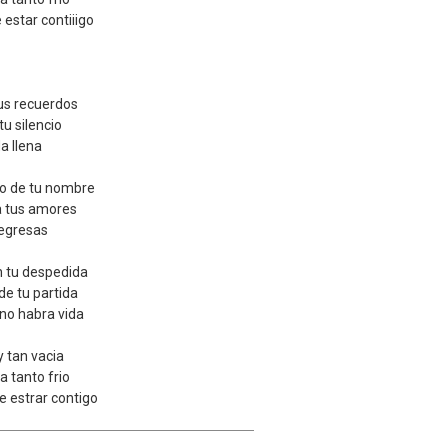
e estar contiiigo
tus recuerdos
tu silencio
a llena
co de tu nombre
a tus amores
 regresas
n tu despedida
de tu partida
no habra vida
 tan vacia
a tanto frio
 de estrar contigo