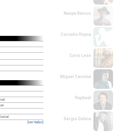
Nanpa Básico
Cornelio Reyna
Carin León
Miguel Cassina
Raphael
rcal
cal
l
Durcal
Sergio Dalma
[ver todas]