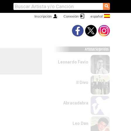
⚲
Inscripción
Conexión
Artistas Sugeridos
Leonardo Favio
Il Divo
Abracadabra
Leo Dan