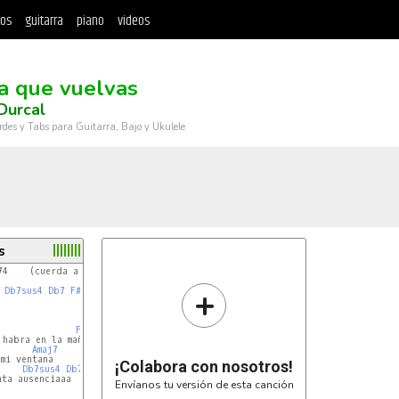
tos
guitarra
piano
videos
a que vuelvas
Durcal
rdes y Tabs para Guitarra, Bajo y Ukulele
s
74    (cuerda a la izquierda el Mi grave)
+
Db7sus4
Db7
F#m
F#m
habra en la mañana

Amaj7
¡Colabora con nosotros!
Db7sus4
Db7
Envíanos tu versión de esta canción