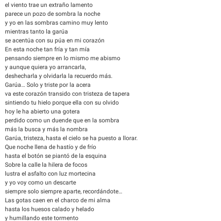
el viento trae un extraño lamento
parece un pozo de sombra la noche
y yo en las sombras camino muy lento
mientras tanto la garúa
se acentúa con su púa en mi corazón
En esta noche tan fría y tan mía
pensando siempre en lo mismo me abismo
y aunque quiera yo arrancarla,
deshecharla y olvidarla la recuerdo más.
Garúa… Solo y triste por la acera
va este corazón transido con tristeza de tapera
sintiendo tu hielo porque ella con su olvido
hoy le ha abierto una gotera
perdido como un duende que en la sombra
más la busca y más la nombra
Garúa, tristeza, hasta el cielo se ha puesto a llorar.
Que noche llena de hastío y de frío
hasta el botón se piantó de la esquina
Sobre la calle la hilera de focos
lustra el asfalto con luz mortecina
y yo voy como un descarte
siempre solo siempre aparte, recordándote…
Las gotas caen en el charco de mi alma
hasta los huesos calado y helado
y humillando este tormento