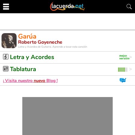
Garúa
Roberto Goyeneche
Letra y Acordes de Guitarra. Aprende a tocar esta canción
Letra y Acordes
Tablatura
¡ Visita nuestro
nuevo
Blog !