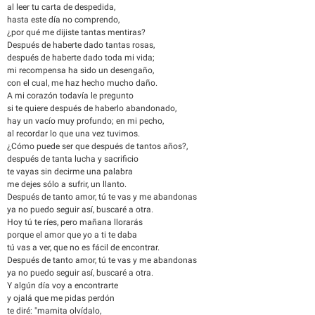
al leer tu carta de despedida,
hasta este día no comprendo,
¿por qué me dijiste tantas mentiras?
Después de haberte dado tantas rosas,
después de haberte dado toda mi vida;
mi recompensa ha sido un desengaño,
con el cual, me haz hecho mucho daño.
A mi corazón todavía le pregunto
si te quiere después de haberlo abandonado,
hay un vacío muy profundo; en mi pecho,
al recordar lo que una vez tuvimos.
¿Cómo puede ser que después de tantos años?,
después de tanta lucha y sacrificio
te vayas sin decirme una palabra
me dejes sólo a sufrir, un llanto.
Después de tanto amor, tú te vas y me abandonas
ya no puedo seguir así, buscaré a otra.
Hoy tú te ríes, pero mañana llorarás
porque el amor que yo a ti te daba
tú vas a ver, que no es fácil de encontrar.
Después de tanto amor, tú te vas y me abandonas
ya no puedo seguir así, buscaré a otra.
Y algún día voy a encontrarte
y ojalá que me pidas perdón
te diré: "mamita olvídalo,