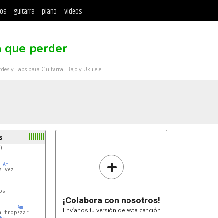
tos
guitarra
piano
videos
 que perder
rdes y Tabs para Guitarra, Bajo y Ukulele
s
)

+
Am
 vez

s

¡Colabora con nosotros!
Am
Envíanos tu versión de esta canción
 tropezar

Em