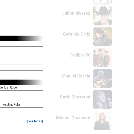
Julion Alvarez
Gerardo Ortiz
Calibre 50
Manuel García
de luz, Robe
Carla Morrison
ilosofía, Robe
Manuel Carrasco
[ver todas]