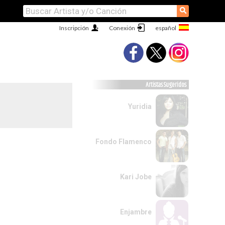
⚲
Inscripción
Conexión
Artistas Sugeridos
Yuridia
Fondo Flamenco
Kari Jobe
Enjambre