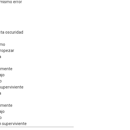
 mismo error
ta oscuridad
smo
tropezar
a
almente
ajo
o
superviviente
a
almente
ajo
o
n superviviente