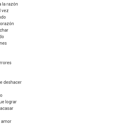
 la razón
l vez
ndo
corazón
char
do
ones
rrores
ue deshacer
no
ue lograr
racasar
r amor