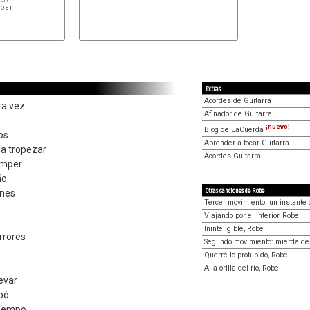
per

G/B
Extras
Acordes de Guitarra
ra vez
Afinador de Guitarra
¡nuevo!
Blog de LaCuerda
os
Aprender a tocar Guitarra
 a tropezar
Acordes Guitarra
omper
ño
Otras canciones de Robe
ones
Tercer movimiento: un instante 
Viajando por el interior, Robe
Ininteligible, Robe
rrores
Segundo movimiento: mierda de f
Querré lo prohibido, Robe
A la orilla del río, Robe
evar
abó
 tiempo