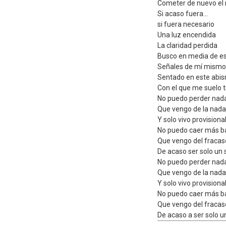
Cometer de nuevo el
Si acaso fuera...
si fuera necesario
Una luz encendida
La claridad perdida
Busco en media de es
Señales de mí mismo
Sentado en este abi
Con el que me suelo 
No puedo perder nad
Que vengo de la nada
Y solo vivo provision
No puedo caer más b
Que vengo del fracas
De acaso ser solo un 
No puedo perder nad
Que vengo de la nada
Y solo vivo provision
No puedo caer más b
Que vengo del fracas
De acaso a ser solo u