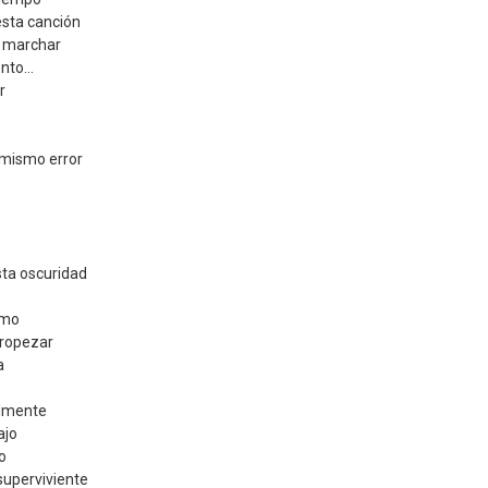
sta canción
 marchar
nto...
r
 mismo error
ta oscuridad
smo
tropezar
a
almente
ajo
o
superviviente