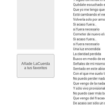
Quédate escuchado e
Que yo me tengo que
Está cambiando el vie
Volvería solo por amo
Si acaso fuera...
si fuera necesario
Cometer de nuevo el
Si acaso fuera...
si fuera necesario
Una luz encendida
La claridad perdida
Busco en medio de es
Añade LaCuerda
Señales de mí mismo
a tus favoritos
Sentado en este abi
Con el que me suelo 
No puedo perder nad
Que vengo de la nada
Y sólo vivo provision
No puedo caer más b
Que vengo del fracas
De acaso ser sólo un 