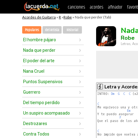
canciones
acordes
afinador
favori
Acordes de Guitarra
»
R
»
Robe
» Nada que perder (Tab)
Nada
Populares
del Artista
Historial
Robe
El hombre pájaro
Letras, Aco
Nada que perder
El poder del arte
Nana Cruel
Puntos Suspensivos
Letra y Acorde
Guerrero
INTRO: 
Dm
G
C
C
 (x2
Del tiempo perdido
C
Me equivoco una y otra
Em
Un suspiro acompasado
Y te puedo asegurar

F
Que el paso de los año
Destrozares
C
Contra Todos
No impide que vuelva a