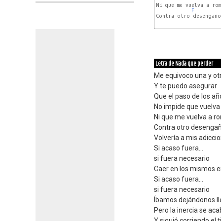
Ni que me vuelva a rom
F
Contra otro desengaño

Dm
Letra de Nada que perder
Me equivoco una y ot
Y te puedo asegurar
Que el paso de los añ
No impide que vuelva
Ni que me vuelva a r
Contra otro desenga
Volvería a mis adicci
Si acaso fuera...
si fuera necesario
Caer en los mismos e
Si acaso fuera...
si fuera necesario
Íbamos dejándonos ll
Pero la inercia se ac
Y siguió corriendo el