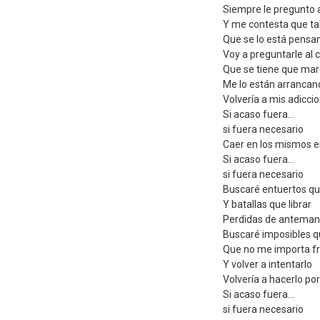
Siempre le pregunto a
Y me contesta que ta
Que se lo está pensa
Voy a preguntarle al 
Que se tiene que mar
Me lo están arrancan
Volvería a mis adicci
Si acaso fuera...
si fuera necesario
Caer en los mismos e
Si acaso fuera...
si fuera necesario
Buscaré entuertos q
Y batallas que librar
Perdidas de antema
Buscaré imposibles q
Que no me importa f
Y volver a intentarlo
Volvería a hacerlo po
Si acaso fuera...
si fuera necesario