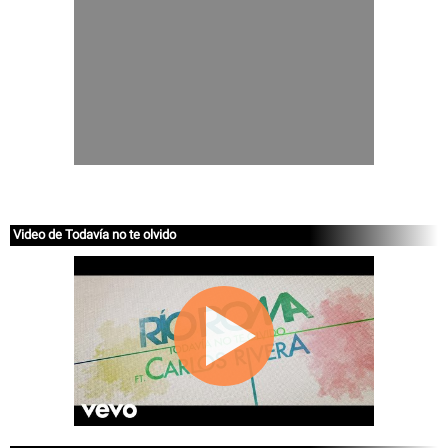
Video de Todavía no te olvido