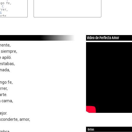
go fe,

C
rer,

G
rte.

Video de Perfecto Amor
rente,
 siempre,
 apiló.
estabas,
 nada,
ngo fe,
rrer,
arte.
la cama,
ejor.
sconderte, amor,
Extras
ombra.