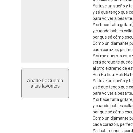
Ya tuve un sueño y te
y sé que tengo que co
para volver a besarte.
Y si hace falta gritaré
y cuando hables calla
por que sé cómo escu
Como un diamante pu
cada corazón, perfec
Y si me duermo esta 
será porque te puedo
al otro extremo de est
Huh Hu huu. Huh Hu 
Añade LaCuerda
Ya tuve un sueño y te
a tus favoritos
y sé que tengo que co
para volver a besarte.
Y si hace falta gritaré
y cuando hables calla
por que sé cómo escu
Como un diamante pu
cada corazón, perfe
Ya había unos acord