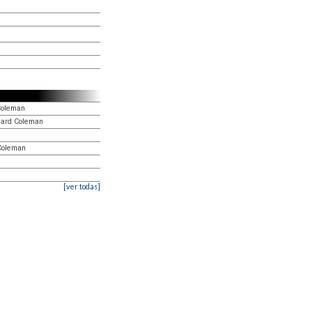
Coleman
chard Coleman
 Coleman
[ver todas]