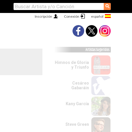
⚲
Inscripción
Conexión
Artistas Sugeridos
Himnos de Gloria
y Triunfo
Cesáreo
Gabaráin
Kany García
Steve Green