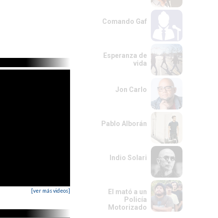
Comando Gaf
Esperanza de
vida
Jon Carlo
Pablo Alborán
Indio Solari
[ver más videos]
El mató a un
Policía
Motorizado