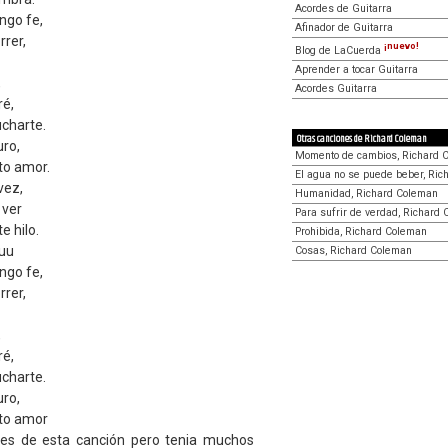
Acordes de Guitarra
ngo fe,
Afinador de Guitarra
rrer,
¡nuevo!
Blog de LaCuerda
Aprender a tocar Guitarra
,
Acordes Guitarra
ré,
charte.
Otras canciones de Richard Coleman
ro,
Momento de cambios, Richard 
to amor.
El agua no se puede beber, Ri
vez,
Humanidad, Richard Coleman
 ver
Para sufrir de verdad, Richard
e hilo.
Prohibida, Richard Coleman
huu
Cosas, Richard Coleman
ngo fe,
rrer,
,
ré,
charte.
ro,
cto amor
es de esta canción pero tenia muchos