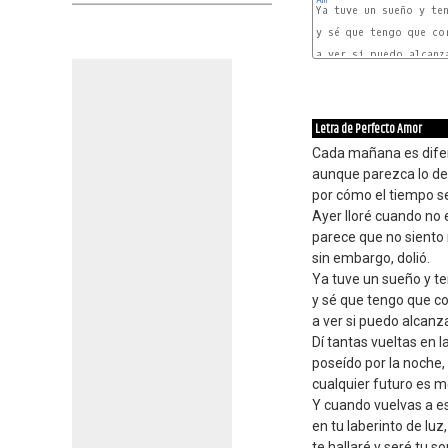
Ya tuve un sueño y ten
y sé que tengo que cor
a ver si puedo alcanza
Letra de Perfecto Amor
Cada mañana es dife
aunque parezca lo de
por cómo el tiempo se
Ayer lloré cuando no 
parece que no siento
sin embargo, dolió.
Ya tuve un sueño y te
y sé que tengo que co
a ver si puedo alcanz
Dí tantas vueltas en 
poseído por la noche,
cualquier futuro es m
Y cuando vuelvas a e
en tu laberinto de luz,
te hallaré y seré tu s