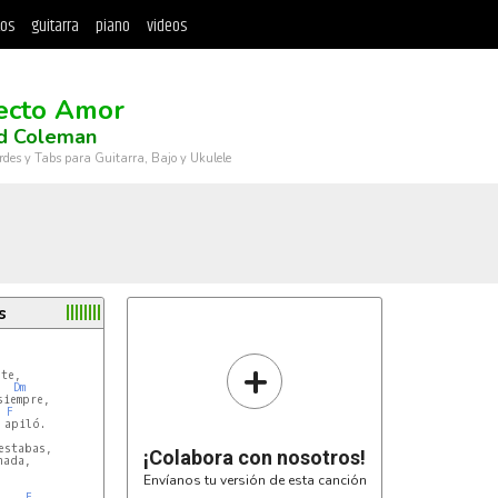
tos
guitarra
piano
videos
ecto Amor
rd Coleman
rdes y Tabs para Guitarra, Bajo y Ukulele
s
+
te,

Dm
iempre,

F
apiló.

stabas,

¡Colabora con nosotros!
ada,

Envíanos tu versión de esta canción
F