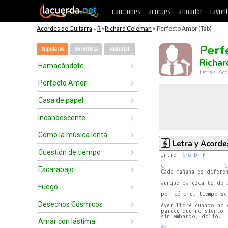
canciones
acordes
afinador
favori
Acordes de Guitarra
»
R
»
Richard Coleman
» Perfecto Amor (Tab)
Perf
Populares
del Artista
Historial
Richa
Hamacándote
Letras, Aco
Perfecto Amor
Casa de papel
Incandescente
Como la música lenta
Letra y Acorde
Cuestión de tiempo
Intro: 
C
G
Dm
F
C
G
Escarabajo
Cada mañana es diferen
aunque parezca lo de s
Fuego
por cómo el tiempo se 
Desechos Cósmicos
Ayer lloré cuando no e
parece que no siento n
sin embargo, dolió.

Amar con lástima
Am