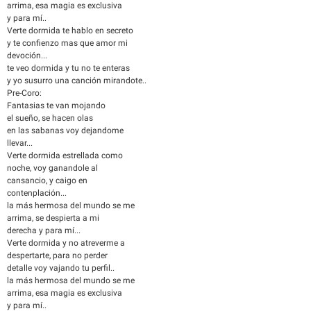
arrima, esa magia es exclusiva
y para mí..
Verte dormida te hablo en secreto
y te confienzo mas que amor mi
devoción...
te veo dormida y tu no te enteras
y yo susurro una canción mirandote..
Pre-Coro:
Fantasias te van mojando
el sueño, se hacen olas
en las sabanas voy dejandome
llevar...
Verte dormida estrellada como
noche, voy ganandole al
cansancio, y caigo en
contenplación...
la más hermosa del mundo se me
arrima, se despierta a mi
derecha y para mí...
Verte dormida y no atreverme a
despertarte, para no perder
detalle voy vajando tu perfil..
la más hermosa del mundo se me
arrima, esa magia es exclusiva
y para mí..