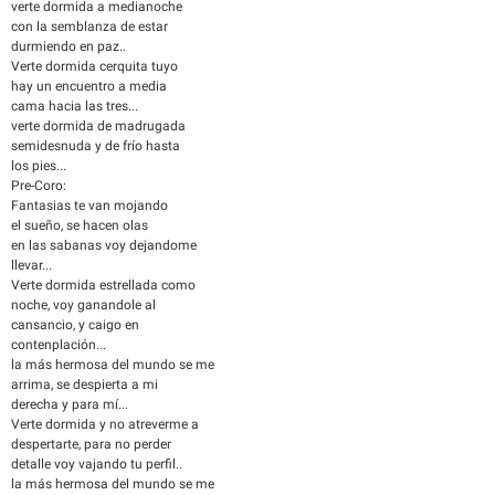
verte dormida a medianoche
con la semblanza de estar
durmiendo en paz..
Verte dormida cerquita tuyo
hay un encuentro a media
cama hacia las tres...
verte dormida de madrugada
semidesnuda y de frío hasta
los pies...
Pre-Coro:
Fantasias te van mojando
el sueño, se hacen olas
en las sabanas voy dejandome
llevar...
Verte dormida estrellada como
noche, voy ganandole al
cansancio, y caigo en
contenplación...
la más hermosa del mundo se me
arrima, se despierta a mi
derecha y para mí...
Verte dormida y no atreverme a
despertarte, para no perder
detalle voy vajando tu perfil..
la más hermosa del mundo se me