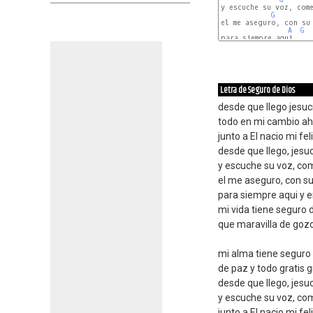
y escuche su voz, come
G
el me aseguro, con su
A
G
para siempre aqui     
Letra de Seguro de Dios
desde que llego jesuc
todo en mi cambio aho
junto a El nacio mi fel
desde que llego, jesuc
y escuche su voz, com
el me aseguro, con s
para siempre aqui y e
mi vida tiene seguro
que maravilla de gozo
mi alma tiene seguro 
de paz y todo gratis g
desde que llego, jesuc
y escuche su voz, com
junto a El nacio mi fel