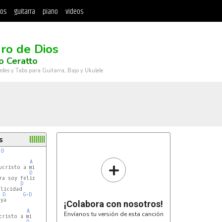
tos
guitarra
piano
videos
ro de Dios
o Ceratto
rdes y Tabs para Guitarra, Bajo y Ukulele
s
-
D
+
A
cristo a mi

D
a soy feliz

D
licidad

D
G
-
D
ya

¡Colabora con nosotros!
A
Envíanos tu versión de esta canción
risto a mi

D