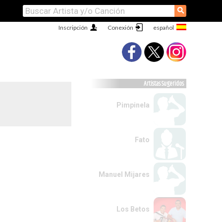
⚲
Inscripción
Conexión
Artistas Sugeridos
Pimpinela
Fato
Manuel Mijares
Los Betos