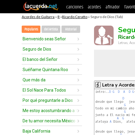
canciones
acordes
afinador
favori
Acordes de Guitarra
»
R
»
Ricardo Ceratto
» Seguro de Dios (Tab)
Segu
Populares
del Artista
Historial
Ricard
Bienvenido seas Señor
Letras, Aco
Seguro de Dios
El banco del Señor
Suéñame Quintana Roo
Que más da
Letra y Acorde
El Sol Nace Para Todos
intro:..
D
G
D
A
D
G
D
Por qué preguntarle a Dios
desde que llego   jesu
G
todo en mi cambio ahor
Me estoy acostumbrando a tí
G
junto a El nacio mi fe
A
G
De tu amor necesita México
aleluya 
A
 Dios,  alelu
Baja California
desde que llego, jesuc
G