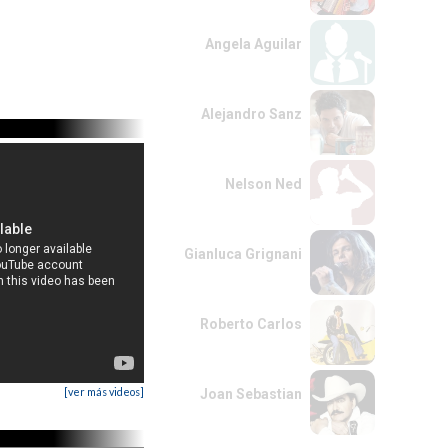
Angela Aguilar
Alejandro Sanz
Nelson Ned
Gianluca Grignani
Roberto Carlos
[ver más videos]
Joan Sebastian