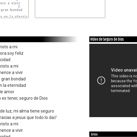
nce a vivir

D
 gran bondad

D
y en la eternidad

Video de Seguro de Dios
risto a mi
ra soy feliz
icidad
risto a mi
ence a vivir
u gran bondad
n la eternidad
 de amor
 es tener, seguro de Dios
de luz, mi alma tiene seguro
racias a jesus que todo lo da//
risto a mi
ence a vivir
Extras
icidad