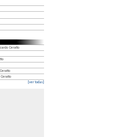
cardo Ceratto
tto
Ceratto
 Ceratto
[ver todas]