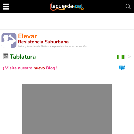
Elevar
Resistencia Suburbana
Letra y Acordes de Guitarra. Aprende a tocar esta canción
Tablatura
¡ Visita nuestro
nuevo
Blog !