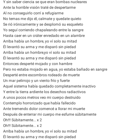
Y sin saber ciencia se que eran bombas nucleares
Ante la horrible visión traté de despertarme
Al no conseguirlo corrí a refugiarme
No temas me dijo él, calmate y quedate quieto
Se rió irónicamente y se desplomó su esqueleto
Yo seguí corriendo chapaleando entre la sangre
Hasta caer en un cráter enredado en un alambre
Arriba había un hombre, yo ví solo su mitad
Él levantó su arma y me disparó sin piedad
Arriba había un hombre,yo ví solo su mitad
Él levantó su arma y me disparó sin piedad
Entonces desperté mojado y con hambre
Pero no estaba mojado en agua, yo estaba bañado en sangre
Desperté entre escombros rodeado de muerte
Un mar pelirrojo y un viento frío y fuerte
Aquel sistema había quedado completamente inactivo
Y entre la tierra ardiente los desechos radiactivos
A unos pocos metros veo mi cuerpo destruido
Contemplo horrorizado que había fallecido
Ante tremendo dolor comencé a llorar mi muerte
Después de enterrar mi cuerpo me esfume súbitamente
Oh!!! Súbitamente... x 2
Oh!!! Súbitamente... x 2
Arriba había un hombre, yo ví solo su mitad
Él levantó su arma y me disparó sin piedad