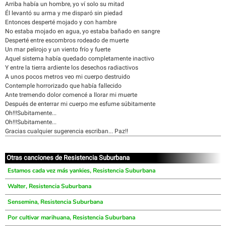
Arriba había un hombre, yo ví solo su mitad
Él levantó su arma y me disparó sin piedad
Entonces desperté mojado y con hambre
No estaba mojado en agua, yo estaba bañado en sangre
Desperté entre escombros rodeado de muerte
Un mar pelirojo y un viento frío y fuerte
Aquel sistema había quedado completamente inactivo
Y entre la tierra ardiente los desechos radiactivos
A unos pocos metros veo mi cuerpo destruido
Contemple horrorizado que había fallecido
Ante tremendo dolor comencé a llorar mi muerte
Después de enterrar mi cuerpo me esfume súbitamente
Oh!!!Subitamente...
Oh!!!Subitamente...
Gracias cualquier sugerencia escriban... Paz!!
Otras canciones de Resistencia Suburbana
Estamos cada vez más yankies, Resistencia Suburbana
Walter, Resistencia Suburbana
Sensemina, Resistencia Suburbana
Por cultivar marihuana, Resistencia Suburbana