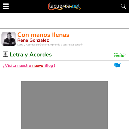
Con manos llenas
Rene Gonzalez
Letra y Acordes de Guitarra. Aprende a tocar esta canción
Letra y Acordes
¡ Visita nuestro
nuevo
Blog !