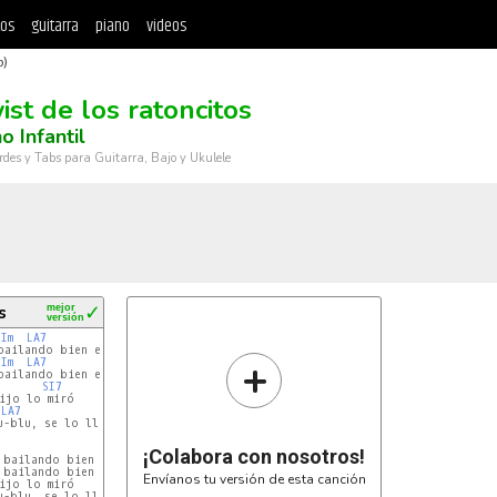
tos
guitarra
piano
videos
b)
ist de los ratoncitos
o Infantil
rdes y Tabs para Guitarra, Bajo y Ukulele
s
mejor
✓
versión
Im
LA7
RE
+
Im
LA7
RE
SI7
LA7
-blu, se lo llevó

¡Colabora con nosotros!
 bailando bien el twist

 bailando bien el twist

Envíanos tu versión de esta canción
ijo lo miró

-blu, se lo llevó
