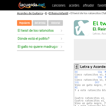
canciones
acordes
afinador
favori
Acordes de Guitarra
»
R
»
El Reino Infantil
» El twist de los ratoncitos (Ta
El tw
Populares
del Artista
Historial
El Rein
El twist de los ratoncitos
Letras, Aco
Dónde está el pollito?
El gallo no quiere madrugar
Letra y Acorde
RE
SIm
M
RE
SIm
M
SOL
DO7
MI
Y a este ratoncito blu
Cuatro ratoncitos vi,
Cuatro ratoncitos vi,
Vino un gato negro, f
Y a este ratoncito blu