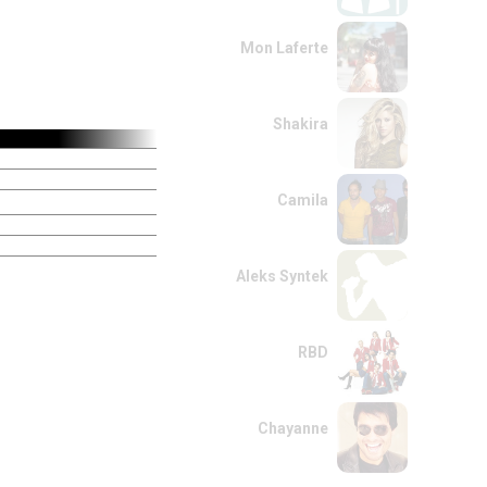
Mon Laferte
Shakira
Camila
Aleks Syntek
RBD
Chayanne