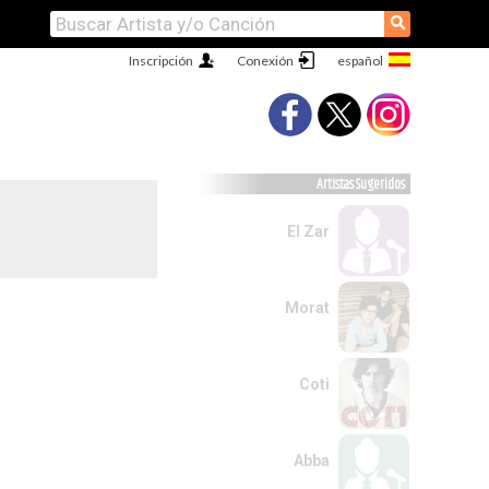
⚲
Inscripción
Conexión
Artistas Sugeridos
El Zar
Morat
Coti
Abba