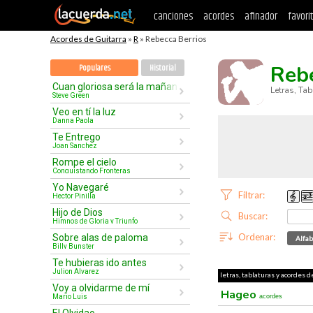
canciones
acordes
afinador
favori
Acordes de Guitarra
»
R
» Rebecca Berrios
Rebe
Populares
Historial
Cuan gloriosa será la mañana
Letras, Ta
Steve Green
Veo en tí la luz
Danna Paola
Te Entrego
Joan Sanchez
Rompe el cielo
Conquistando Fronteras
Yo Navegaré
Filtrar:
Hector Pinilla
Hijo de Dios
Buscar:
Himnos de Gloria y Triunfo
Ordenar:
Sobre alas de paloma
Alfab
Billy Bunster
Te hubieras ido antes
Julion Alvarez
letras, tablaturas y acordes d
Voy a olvidarme de mí
Hageo
Mario Luis
acordes