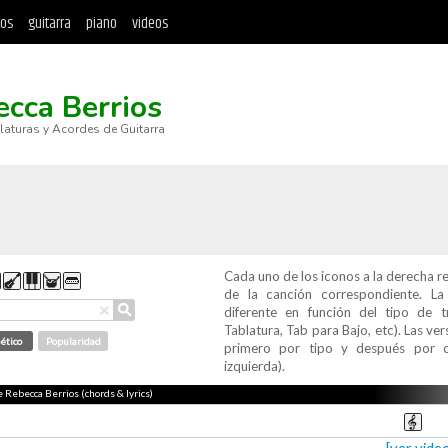
tos
guitarra
piano
videos
cca Berrios
blaturas y Acordes de Guitarra
Cada uno de los iconos a la derecha r
de la canción correspondiente. L
⚲
×
diferente en función del tipo de t
Tablatura, Tab para Bajo, etc). Las v
ético
Popularidad
primero por tipo y después por c
izquierda).
e Rebecca Berrios (chords & lyrics)