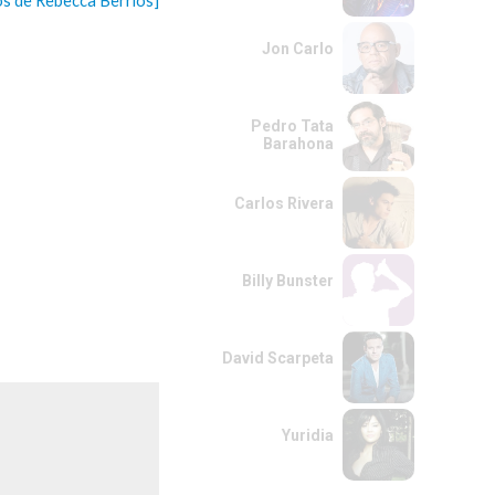
os de Rebecca Berrios]
Jon Carlo
Pedro Tata
Barahona
Carlos Rivera
Billy Bunster
David Scarpeta
Yuridia