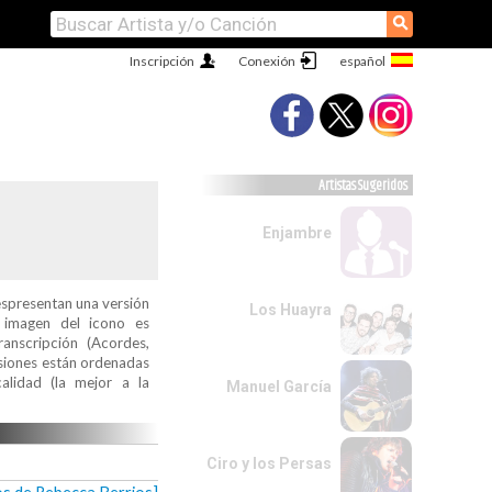
⚲
Inscripción
Conexión
Artistas Sugeridos
Enjambre
espresentan una versión
Los Huayra
a imagen del icono es
ranscripción (Acordes,
ersiones están ordenadas
alidad (la mejor a la
Manuel García
Ciro y los Persas