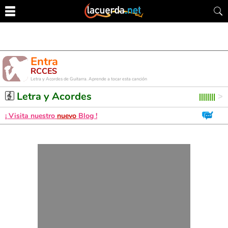
Entra
RCCES
Letra y Acordes de Guitarra. Aprende a tocar esta canción
Letra y Acordes
¡ Visita nuestro
nuevo
Blog !