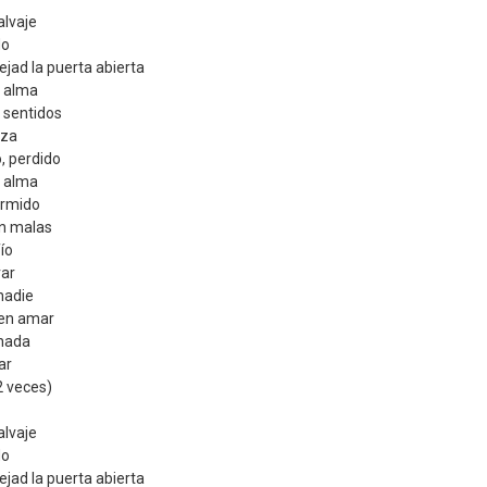
alvaje
do
ejad la puerta abierta
l alma
s sentidos
eza
, perdido
l alma
ormido
on malas
ío
rar
nadie
ien amar
nada
ar
2 veces)
alvaje
do
ejad la puerta abierta