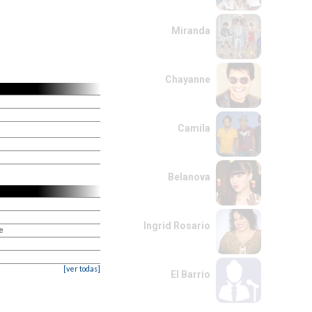
Miranda
Chayanne
Camila
Belanova
Ingrid Rosario
le
[ver todas]
El Barrio