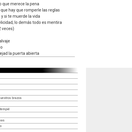
s lo que merece la pena
a que hay que romperle las reglas
 y si te muerde la vida
elicidad, lo demás todo es mentira
2 veces)
alvaje
do
ejad la puerta abierta
nuestros brazos
ntempié
mas
o