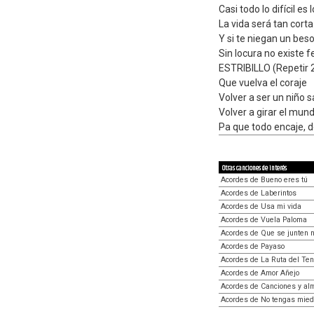
Casi todo lo difícil e
La vida será tan cort
Y si te niegan un beso
Sin locura no existe f
ESTRIBILLO (Repetir 
Que vuelva el coraje
Volver a ser un niño s
Volver a girar el mun
Pa que todo encaje, d
Otras canciones de interés
Acordes de Bueno eres tú
Acordes de Laberintos
Acordes de Usa mi vida
Acordes de Vuela Paloma
Acordes de Que se junten 
Acordes de Payaso
Acordes de La Ruta del Te
Acordes de Amor Añejo
Acordes de Canciones y al
Acordes de No tengas mied