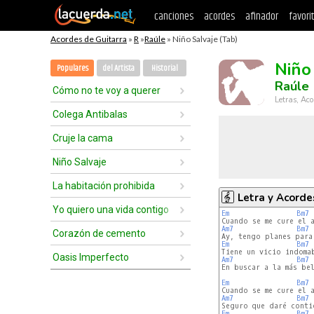
canciones
acordes
afinador
favori
Acordes de Guitarra
»
R
»
Raúle
» Niño Salvaje (Tab)
Niño
Populares
del Artista
Historial
Raúle
Cómo no te voy a querer
Letras, Aco
Colega Antibalas
Cruje la cama
Niño Salvaje
La habitación prohibida
Letra y Acorde
Yo quiero una vida contigo
Em
Bm7
Am7
Bm7
Corazón de cemento
Em
Bm7
Oasis Imperfecto
Am7
Bm7
En buscar a la más bel
Em
Bm7
Am7
Bm7
Em
Bm7