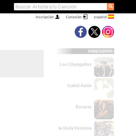
⚲
Inscripción
Conexión
Artistas Sugeridos
Los Chunguitos
Isabel Aaiún
Rosario
la Onda Vaselina