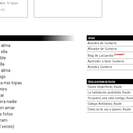
ro

Extras
Acordes de Guitarra
l alma
Afinador de Guitarra
 ella
¡nuevo!
Blog de LaCuerda
able
Aprender a tocar Guitarra
lla
Acordes Guitarra
l alma
igo
Otras canciones de Raúle
a mis tripas
Oasis Imperfecto, Raúle
miro
La habitación prohibida, Raúle
rar
Yo quiero una vida contigo, Raú
era nadie
Colega Antibalas, Raúle
ien amar
Cómo no te voy a querer, Raúle
s fotos
agram
2 veces)