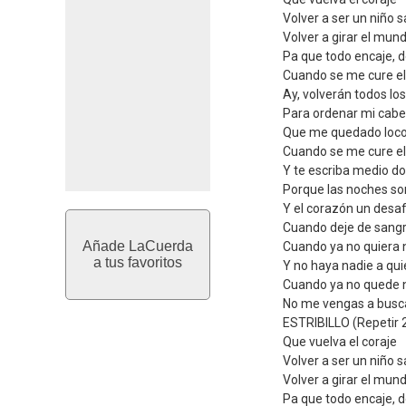
Volver a ser un niño s
Volver a girar el mun
Pa que todo encaje, d
Cuando se me cure e
Ay, volverán todos lo
Para ordenar mi cab
Que me quedado loco
Cuando se me cure e
Y te escriba medio d
Porque las noches s
Y el corazón un desaf
Cuando deje de sang
Añade LaCuerda
Cuando ya no quiera 
a tus favoritos
Y no haya nadie a qu
Cuando ya no quede 
No me vengas a busc
ESTRIBILLO (Repetir 
Que vuelva el coraje
Volver a ser un niño s
Volver a girar el mun
Pa que todo encaje, d