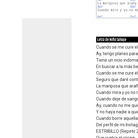
Am7
Bm7
Cuando mira y yo no mi
Am7
Bm7
Letra de Niño Salvaje
Cuando se me cure e
Ay, tengo planes para
Tiene un vicio indom
En buscar a la más be
Cuando se me cure e
Seguro que daré cont
La mariposa que arañ
Cuando mira y yo no 
Cuando deje de sang
Ay, cuando no me qui
Y no haya nadie a qu
Cuando borre aquella
Del perfil de mi Inst
ESTRIBILLO (Repetir 
Que vuelva el coraje