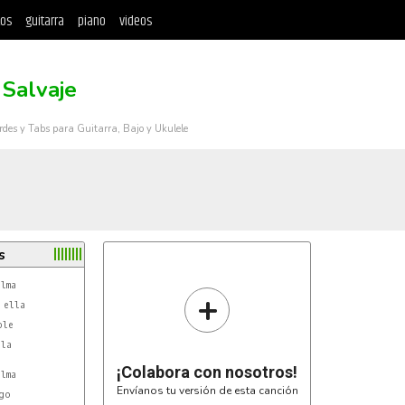
tos
guitarra
piano
videos
 Salvaje
rdes y Tabs para Guitarra, Bajo y Ukulele
s
+
la

¡Colabora con nosotros!
Envíanos tu versión de esta canción