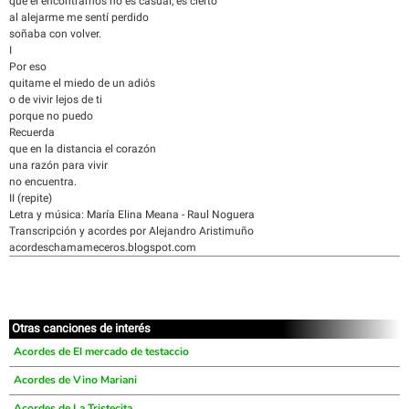
que el encontrarnos no es casual, es cierto
al alejarme me sentí perdido
soñaba con volver.
I
Por eso
quitame el miedo de un adiós
o de vivir lejos de ti
porque no puedo
Recuerda
que en la distancia el corazón
una razón para vivir
no encuentra.
II (repite)
Letra y música: María Elina Meana - Raul Noguera
Transcripción y acordes por Alejandro Aristimuño
acordeschamameceros.blogspot.com
Otras canciones de interés
Acordes de El mercado de testaccio
Acordes de Vino Mariani
Acordes de La Tristecita