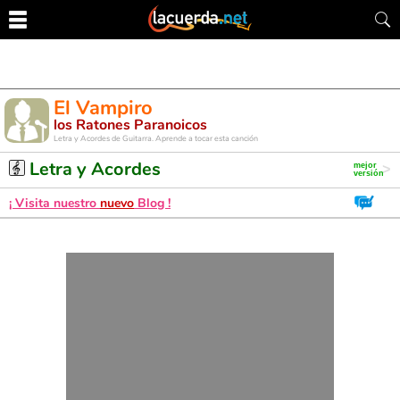
El Vampiro
los Ratones Paranoicos
Letra y Acordes de Guitarra. Aprende a tocar esta canción
Letra y Acordes
¡ Visita nuestro
nuevo
Blog !