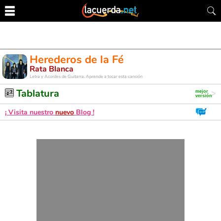
Herederos de la Fé
Rata Blanca
Letra y Acordes de Guitarra. Aprende a tocar esta canción
Tablatura
¡ Visita nuestro
nuevo
Blog !