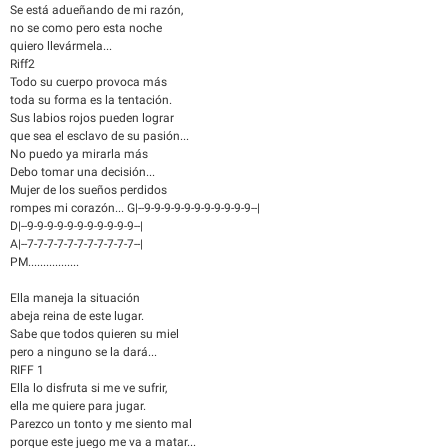
Se está adueñando de mi razón,
no se como pero esta noche
quiero llevármela...
Riff2
Todo su cuerpo provoca más
toda su forma es la tentación.
Sus labios rojos pueden lograr
que sea el esclavo de su pasión...
No puedo ya mirarla más
Debo tomar una decisión...
Mujer de los sueños perdidos
rompes mi corazón... G|--9-9-9-9-9-9-9-9-9-9-9--|
D|--9-9-9-9-9-9-9-9-9-9-9--|
A|--7-7-7-7-7-7-7-7-7-7-7--|
PM.................
Ella maneja la situación
abeja reina de este lugar.
Sabe que todos quieren su miel
pero a ninguno se la dará...
RIFF 1
Ella lo disfruta si me ve sufrir,
ella me quiere para jugar.
Parezco un tonto y me siento mal
porque este juego me va a matar...