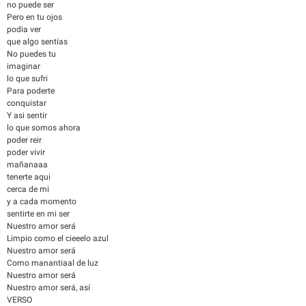
no puede ser
Pero en tu ojos
podia ver
que algo sentías
No puedes tu
imaginar
lo que sufri
Para poderte
conquistar
Y asi sentir
lo que somos ahora
poder reir
poder vivir
mañanaaa
tenerte aqui
cerca de mi
y a cada momento
sentirte en mi ser
Nuestro amor será
Limpio como el cieeelo azul
Nuestro amor será
Como manantiaal de luz
Nuestro amor será
Nuestro amor será, así
VERSO