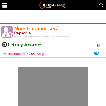
Nuestro amor será
Rapsodia
Letra y Acordes de Guitarra. Aprende a tocar esta canción
Letra y Acordes
¡ Visita nuestro
nuevo
Blog !