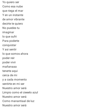
Yo quiero ser
Como esa nube
que riega el mar
Y en un instante
de amor vibrante
decirte te quiero
No puedes tu
imaginar
lo que sufri
Para poderte
conquistar
Y asi sentir
lo que somos ahora
poder reir
poder vivir
mañanaaa
tenerte aqui
cerca de mi
y a cada momento
sentirte en mi ser
Nuestro amor será
Limpio como el cieeelo azul
Nuestro amor será
Como manantiaal de luz
Nuestro amor será