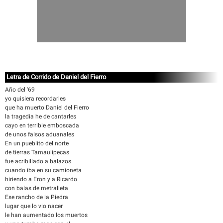
Letra de Corrido de Daniel del Fierro
Año del '69
yo quisiera recordarles
que ha muerto Daniel del Fierro
la tragedia he de cantarles
cayo en terrible emboscada
de unos falsos aduanales
En un pueblito del norte
de tierras Tamaulipecas
fue acribillado a balazos
cuando iba en su camioneta
hiriendo a Eron y a Ricardo
con balas de metralleta
Ese rancho de la Piedra
lugar que lo vio nacer
le han aumentado los muertos